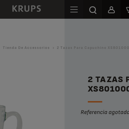
Tienda De Accessorios
2 Tazas Para Capuchino XS801000
2 TAZAS
XS80100
Referencia agota