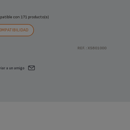
mpatible con
171 producto(s)
COMPATIBILIDAD
REF. : XS801000
iar a un amigo