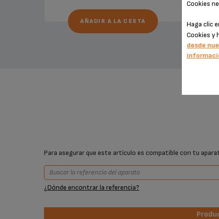
Cookies ne
AÑADIR A LA CESTA
Haga clic 
Cookies y 
desde nue
informaci
Para asegurar que este artículo es compatible con tu aparato
¿Dónde encontrar la referencia?
Produ