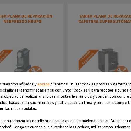
IFA PLANA DE REPARACIÓN
TARIFA PLANA DE REPARA
NESPRESSO KRUPS
CAFETERA SUPERAUTÓMA
KRUPS
 nuestros afiliados y
socios
queremos utilizar cookies propias y de tercer
Sin factura ni sorpresas
Sin factura ni sorpresas
s similares (denominadas en su conjunto "Cookies") para recoger algunos 
nsión de la garantía de 6 meses!
¡Extensión de la garantía de 6 
el objetivo de realizar analíticas, mostrarle anuncios y contenidos concre
dos, basados en sus intereses y actividades en línea, y permitirle comparti
n las redes sociales.
79,99 €
165,99 €
tar o rechazar las condiciones aquí expuestas haciendo clic en "Aceptar t
todas". Tenga en cuenta que si rechaza las Cookies, utilizaremos únicamen