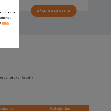
AÑADIR A LA CESTA
egorías de
 momento
er
más
en consulta en la tabla
rencias
Categorias