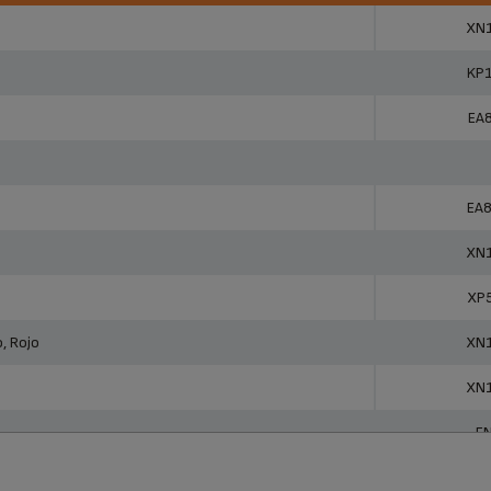
ctos
Refe
XN
KP
EA
EA
XN
XP
, Rojo
XN
XN
F