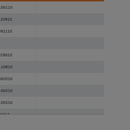
rencias
Categorias
100110
120810
891110
829G10
110810
562010
100510
100510
NA241