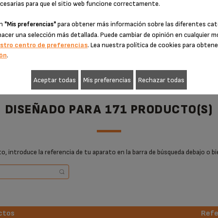
cesarias para que el sitio web funcione correctamente.
AÑADIR A LA CESTA
AÑADIR A LA CESTA
en
para obtener más información sobre las diferentes cat
"Mis preferencias"
hacer una selección más detallada. Puede cambiar de opinión en cualquier
stro centro de preferencias
. Lea nuestra política de cookies para obten
ón
.
Aceptar todas
Mis preferencias
Rechazar todas
DISEÑADO PARA 171 PRODUCTO(S)
, introduce la referencia de tu aparato en la barra de búsqueda debajo o bi
ctos
Refe