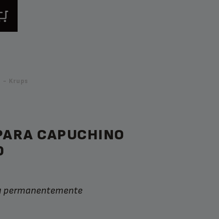
 - Krups
 PARA CAPUCHINO
0
da permanentemente