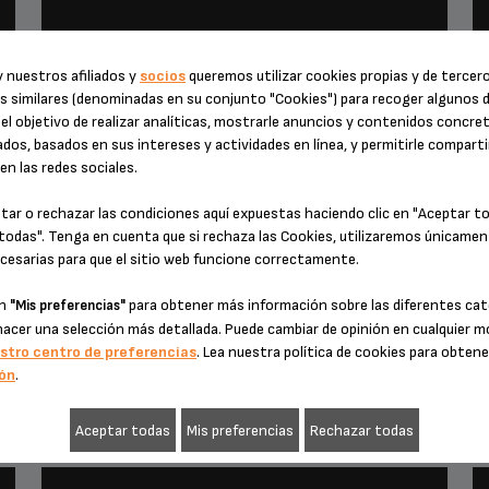
CAFÉ IRLANDÉS
 nuestros afiliados y
socios
queremos utilizar cookies propias y de tercer
s similares (denominadas en su conjunto "Cookies") para recoger algunos 
el objetivo de realizar analíticas, mostrarle anuncios y contenidos concre
dos, basados en sus intereses y actividades en línea, y permitirle comparti
n las redes sociales.
tar o rechazar las condiciones aquí expuestas haciendo clic en "Aceptar t
todas". Tenga en cuenta que si rechaza las Cookies, utilizaremos únicamen
cesarias para que el sitio web funcione correctamente.
en
para obtener más información sobre las diferentes cat
"Mis preferencias"
hacer una selección más detallada. Puede cambiar de opinión en cualquier
stro centro de preferencias
. Lea nuestra política de cookies para obten
POSTRE
ón
.
CAFÉ LIÉGEOIS
Aceptar todas
Mis preferencias
Rechazar todas