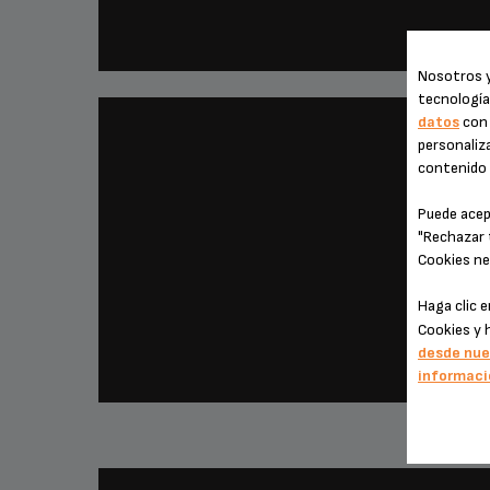
BROWNIES DE CAFÉ
Nosotros y
tecnología
datos
con 
personaliza
contenido e
Puede acep
"Rechazar 
Cookies ne
Haga clic 
Cookies y 
desde nue
LA HORA DEL CAFÉ, POSTRE
informaci
CAFÉ PRALINÉ