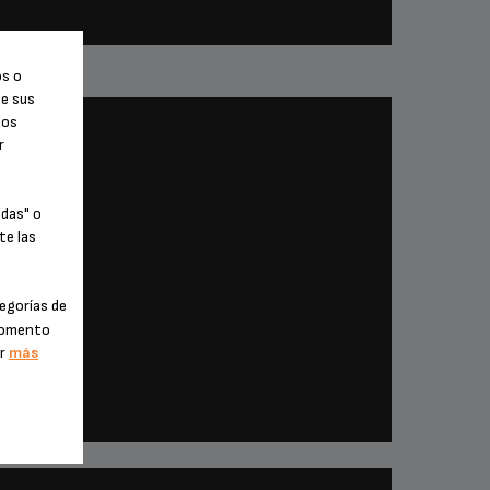
CAFÉ JAZZ FRAPPÉ
os o
de sus
tos
r
odas" o
te las
egorías de
 momento
er
más
LA HORA DEL CAFÉ, DESAYUNO, POSTRE
CAFÉ VIENÉS