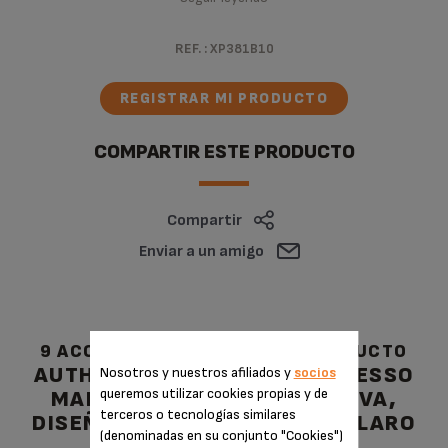
REF. :
XP381B10
REGISTRAR MI PRODUCTO
COMPARTIR ESTE PRODUCTO
Compartir
Enviar a un amigo
9 ACCESORIO(S) PARA ESTE PRODUCTO
AUTHENTIC, CAFETERA ESPRESSO
Nosotros y nuestros afiliados y
socios
queremos utilizar cookies propias y de
MANUAL, INTERFAZ INTUITIVA,
terceros o tecnologías similares
DISEÑO INTELIGENTE, GRIS CLARO
(denominadas en su conjunto "Cookies")