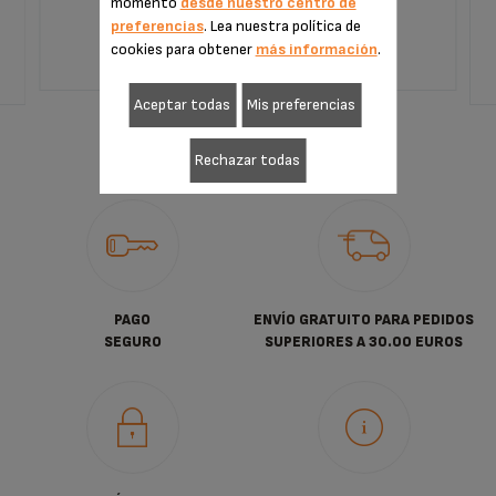
momento
desde nuestro centro de
66,99 €
preferencias
. Lea nuestra política de
cookies para obtener
más información
.
AÑADIR A LA CESTA
Aceptar todas
Mis preferencias
Rechazar todas
PAGO
ENVÍO GRATUITO PARA PEDIDOS
SEGURO
SUPERIORES A 30.00 EUROS