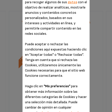
para recoger algunos de sus
datos
con el
objetivo de realizar analíticas, mostrarle
anuncios y contenidos concretos
personalizados, basados en sus
TARIFA PLANA DE REPARACIÓN CAFETERA
intereses y actividades en línea, y
ESPRESSO KRUPS
permitirle compartir contenido en las
redes sociales.
Puede aceptar o rechazar las
condiciones aquí expuestas haciendo clic
en "Aceptar todas" o "Rechazar todas".
Tenga en cuenta que si rechaza las
Cookies, utilizaremos únicamente las
Cookies necesarias para que el sitio web
funcione correctamente.
Haga clic en
para
"Mis preferencias"
obtener más información sobre las
Sin factura ni sorpresas
diferentes categorías de Cookies y hacer
¡Extensión de la garantía de 6 meses!
una selección más detallada. Puede
cambiar de opinión en cualquier