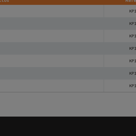
ctos
Refe
ctos
Refe
KP
KP
KP
KP
KP
KP
KP