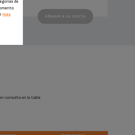
egorías de
 momento
er
más
AÑADIR A LA CESTA
en consulta en la tabla