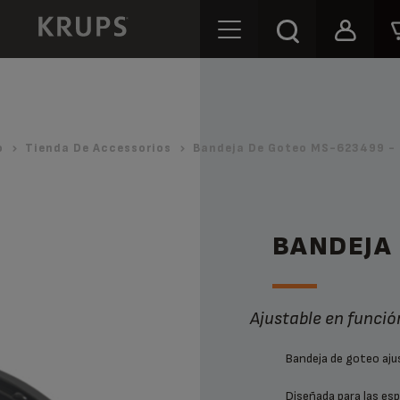
o
Tienda De Accessorios
Bandeja De Goteo MS-623499 - 
BANDEJA
Ajustable en funció
Bandeja de goteo ajus
Diseñada para las esp