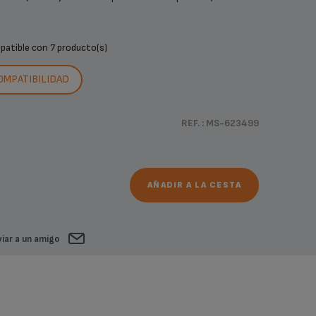
mpatible con
7 producto(s)
COMPATIBILIDAD
REF. : MS-623499
AÑADIR A LA CESTA
iar a un amigo