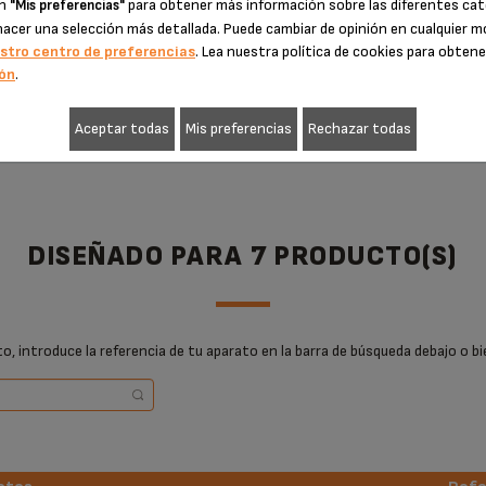
en
para obtener más información sobre las diferentes cat
"Mis preferencias"
hacer una selección más detallada. Puede cambiar de opinión en cualquier
stro centro de preferencias
. Lea nuestra política de cookies para obten
AÑADIR A LA CESTA
AÑADIR A LA CESTA
ón
.
Aceptar todas
Mis preferencias
Rechazar todas
DISEÑADO PARA 7 PRODUCTO(S)
, introduce la referencia de tu aparato en la barra de búsqueda debajo o bi