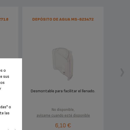
2718
DEPÓSITO DE AGUA MS-623472
os o
de sus
tos
r
Desmontable para facilitar el llenado.
odas" o
No disponible,
te las
avísame cuando esté disponible
6,10 €