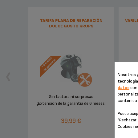
TARIFA PLANA DE REPARACIÓN
VARIL
DOLCE GUSTO KRUPS
Nosotros y
tecnología
datos
con 
personaliza
Sin factura ni sorpresas
contenido e
¡Extensión de la garantía de 6 meses!
Puede acep
39,99 €
"Rechazar 
Cookies ne