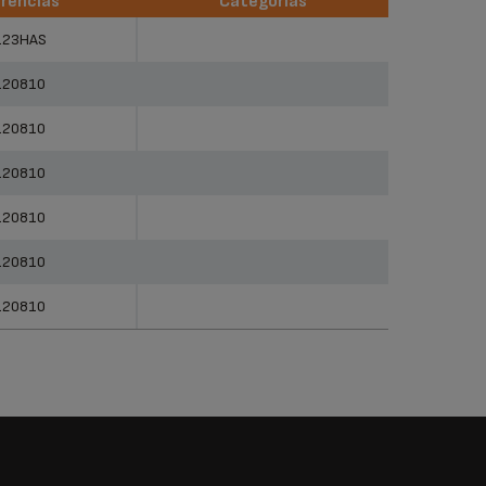
rencias
Categorias
rencias
Categorias
123HAS
120810
120810
120810
120810
120810
120810