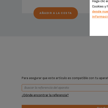
Haga clic 
Cookies y 
desde nue
AÑADIR A LA CESTA
informaci
Para asegurar que este artículo es compatible con tu aparato
¿Dónde encontrar la referencia?