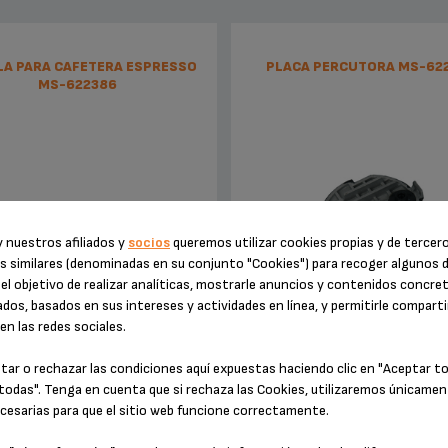
LA PARA CAFETERA ESPRESSO
PLACA PERCUTORA MS-62
MS-622386
 nuestros afiliados y
socios
queremos utilizar cookies propias y de tercer
s similares (denominadas en su conjunto "Cookies") para recoger algunos 
el objetivo de realizar analíticas, mostrarle anuncios y contenidos concre
dos, basados en sus intereses y actividades en línea, y permitirle comparti
Muy útil.
Perfora la cápsula
n las redes sociales.
tar o rechazar las condiciones aquí expuestas haciendo clic en "Aceptar t
Existencias disponibles
Existencias disponibles
todas". Tenga en cuenta que si rechaza las Cookies, utilizaremos únicamen
3,10 €
5,10 €
cesarias para que el sitio web funcione correctamente.