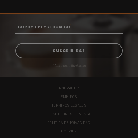
EA910810
superautomática, gris
*
CORREO ELECTRÓNICO
*Campos obligatorios
INNOVACIÓN
EMPLEOS
TÉRMINOS LEGALES
CONDICIONES DE VENTA
POLÍTICA DE PRIVACIDAD
COOKIES