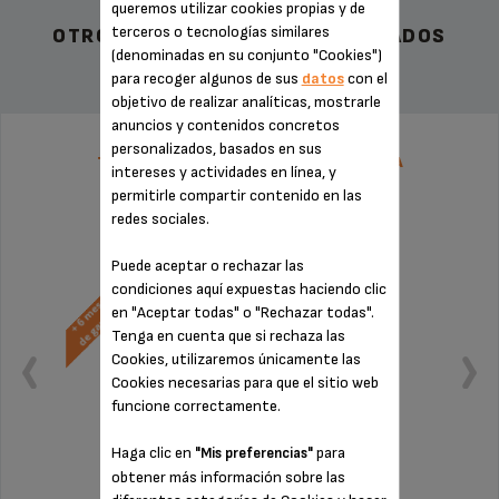
queremos utilizar cookies propias y de
terceros o tecnologías similares
OTROS ACCESORIOS RECOMENDADOS
(denominadas en su conjunto "Cookies")
para recoger algunos de sus
datos
con el
objetivo de realizar analíticas, mostrarle
anuncios y contenidos concretos
personalizados, basados en sus
TARIFA PLANA DE REPARACIÓN CAFETERA
intereses y actividades en línea, y
SUPERAUTÓMATICA KRUPS
permitirle compartir contenido en las
redes sociales.
Puede aceptar o rechazar las
condiciones aquí expuestas haciendo clic
en "Aceptar todas" o "Rechazar todas".
Tenga en cuenta que si rechaza las
Cookies, utilizaremos únicamente las
Cookies necesarias para que el sitio web
funcione correctamente.
Haga clic en
para
"Mis preferencias"
obtener más información sobre las