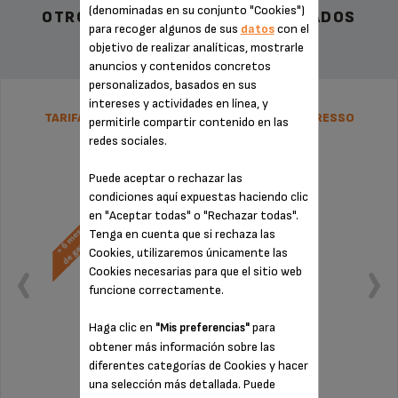
(denominadas en su conjunto "Cookies")
OTROS ACCESORIOS RECOMENDADOS
para recoger algunos de sus
datos
con el
objetivo de realizar analíticas, mostrarle
anuncios y contenidos concretos
personalizados, basados en sus
intereses y actividades en línea, y
TARIFA PLANA DE REPARACIÓN CAFETERA ESPRESSO
permitirle compartir contenido en las
KRUPS
redes sociales.
Puede aceptar o rechazar las
condiciones aquí expuestas haciendo clic
en "Aceptar todas" o "Rechazar todas".
Tenga en cuenta que si rechaza las
Cookies, utilizaremos únicamente las
Cookies necesarias para que el sitio web
funcione correctamente.
Haga clic en
para
"Mis preferencias"
obtener más información sobre las
diferentes categorías de Cookies y hacer
una selección más detallada. Puede
Sin factura ni sorpresas