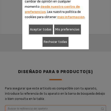
cambiar de opinión en cualquier
¡Extensión de la garantía de 6 meses!
momento
desde nuestro centro de
preferencias
. Lea nuestra política de
cookies para obtener
más información
.
66,99 €
Aceptar todas
Mis preferencias
AÑADIR A LA CESTA
Rechazar todas
DISEÑADO PARA 9 PRODUCTO(S)
Para asegurar que este artículo es compatible con tu aparato,
introduce la referencia de tu aparato en la barra de búsqueda debajo
o bien consulta en la tabla