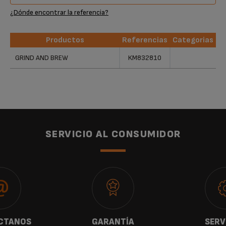
¿Dónde encontrar la referencia?
Productos
Referencias
Categorias
Productos
Referencias
Categorias
GRIND AND BREW
KM832810
SERVICIO AL CONSUMIDOR
CTANOS
GARANTÍA
SERV