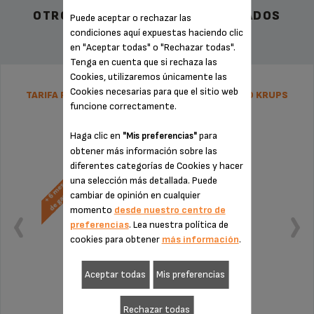
OTROS ACCESORIOS RECOMENDADOS
Puede aceptar o rechazar las
condiciones aquí expuestas haciendo clic
en "Aceptar todas" o "Rechazar todas".
Tenga en cuenta que si rechaza las
Cookies, utilizaremos únicamente las
Cookies necesarias para que el sitio web
TARIFA PLANA DE REPARACIÓN CAFETERA FILTRO KRUPS
funcione correctamente.
Haga clic en
para
"Mis preferencias"
obtener más información sobre las
diferentes categorías de Cookies y hacer
una selección más detallada. Puede
cambiar de opinión en cualquier
momento
desde nuestro centro de
preferencias
. Lea nuestra política de
cookies para obtener
más información
.
Aceptar todas
Mis preferencias
Rechazar todas
Sin factura ni sorpresas