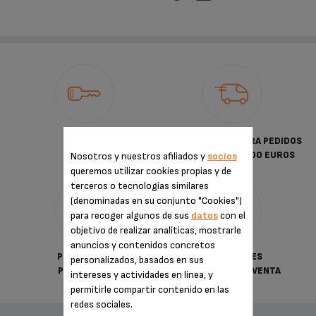
PAGO
ENVÍO GRATUITO PARA PEDIDOS
SEGURO
SUPERIORES A 30.00 EUROS
Nosotros y nuestros afiliados y
socios
queremos utilizar cookies propias y de
terceros o tecnologías similares
(denominadas en su conjunto "Cookies")
para recoger algunos de sus
datos
con el
objetivo de realizar analíticas, mostrarle
anuncios y contenidos concretos
POLÍTICA DE
CONDICIONES
personalizados, basados en sus
PRIVACIDAD
GENERALES DE VENTA
intereses y actividades en línea, y
permitirle compartir contenido en las
redes sociales.