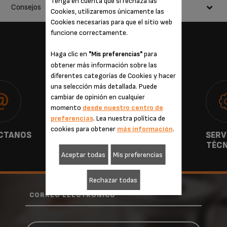
Tenga en cuenta que si rechaza las
1 cucharilla de cacao amargo en polvo
Consejos
Usar unas varillas o un sifón para montar la nata.
Cookies, utilizaremos únicamente las
Verter el espresso en una taza precalentada.
Cookies necesarias para que el sitio web
También se puede añadir algún condimento a la nata o regarla con sirope.
funcione correctamente.
Coronar con la nata montada.
Espolvorear el cacao en polvo.
SERVICIO AL CONSUMIDOR
Haga clic en
para
"Mis preferencias"
obtener más información sobre las
diferentes categorías de Cookies y hacer
una selección más detallada. Puede
cambiar de opinión en cualquier
momento
desde nuestro centro de
preferencias
. Lea nuestra política de
cookies para obtener
más información
.
CTANOS
GARANTÍA
SERV
TÉCN
Aceptar todas
Mis preferencias
Rechazar todas
*
CORREO ELECTRÓNICO