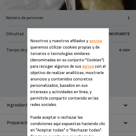
Número de personas
1
Dificultad
PRINCIPIANTE
Nosotros y nuestros afiliados y
socios
queremos utilizar cookies propias y de
Tiempo de preparación
4 min
terceros o tecnologías similares
(denominadas en su conjunto "Cookies")
para recoger algunos de sus
datos
con el
Compartir
objetivo de realizar analíticas, mostrarle
Enviar a un amigo
anuncios y contenidos concretos
personalizados, basados en sus
intereses y actividades en línea, y
permitirle compartir contenido en las
redes sociales.
Ingredientes
Puede aceptar o rechazar las
Preparación
50 ml de espresso
condiciones aquí expuestas haciendo clic
en "Aceptar todas" o "Rechazar todas".
50 ml de nata para montar (35 % m. g.)