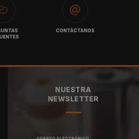
GUNTAS
CONTÁCTANOS
G
UENTES
NUESTRA
NEWSLETTER
*
CORREO ELECTRÓNICO