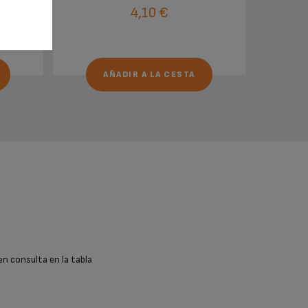
4,10 €
AÑADIR A LA CESTA
en consulta en la tabla