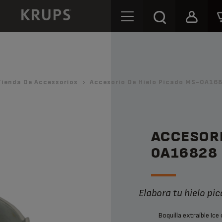
Tienda De Accessorios
Accesorio De Hielo Picado MS-0A168
ACCESORI
0A16828
Elabora tu hielo pi
Boquilla extraíble I