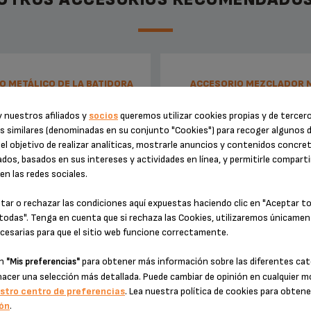
O METÁLICO DE LA BATIDORA
ACCESORIO MEZCLADOR 
MS-0A16823
0A16824
 nuestros afiliados y
socios
queremos utilizar cookies propias y de tercer
s similares (denominadas en su conjunto "Cookies") para recoger algunos 
el objetivo de realizar analíticas, mostrarle anuncios y contenidos concre
dos, basados en sus intereses y actividades en línea, y permitirle comparti
n las redes sociales.
tar o rechazar las condiciones aquí expuestas haciendo clic en "Aceptar t
todas". Tenga en cuenta que si rechaza las Cookies, utilizaremos únicamen
cesarias para que el sitio web funcione correctamente.
 para preparar sopas, compotas,
Rendimiento asegurado.
en
para obtener más información sobre las diferentes cat
"Mis preferencias"
smoothies, etc.
hacer una selección más detallada. Puede cambiar de opinión en cualquier
stro centro de preferencias
. Lea nuestra política de cookies para obten
Existencias disponibles
Existencias disponibles
ón
.