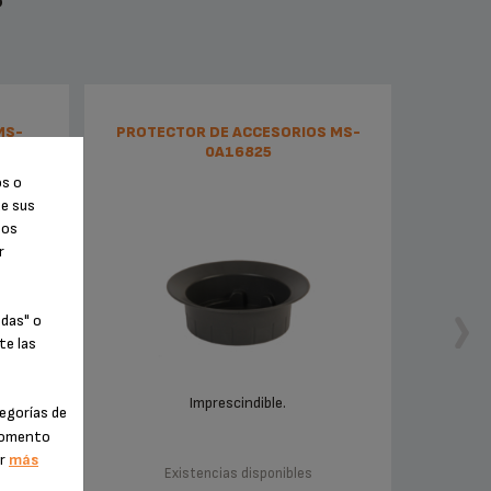
MS-
PROTECTOR DE ACCESORIOS MS-
0A16825
os o
de sus
tos
r
odas" o
te las
Imprescindible.
egorías de
 momento
er
más
Existencias disponibles