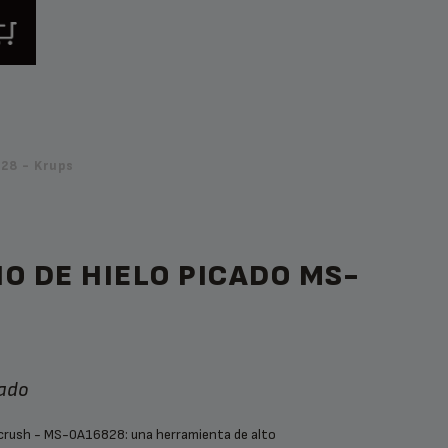
28 - Krups
O DE HIELO PICADO MS-
cado
ce crush - MS-0A16828: una herramienta de alto