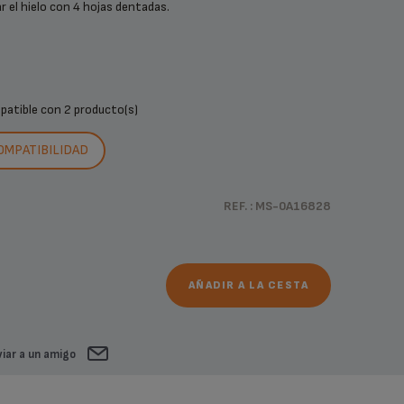
r el hielo con 4 hojas dentadas.
mpatible con
2 producto(s)
COMPATIBILIDAD
REF. : MS-0A16828
AÑADIR A LA CESTA
iar a un amigo