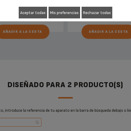
24,20 €
16,20 €
Aceptar todas
Mis preferencias
Rechazar todas
AÑADIR A LA CESTA
AÑADIR A LA CESTA
DISEÑADO PARA 2 PRODUCTO(S)
, introduce la referencia de tu aparato en la barra de búsqueda debajo o bi