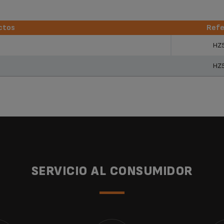
ctos
Refe
ctos
Refe
HZ
HZ
SERVICIO AL CONSUMIDOR