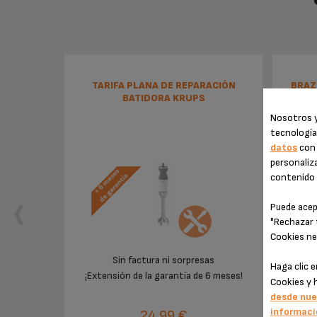
TARIFA PLANA DE REPARACIÓN
BRAZ
BATIDORA KRUPS
Nosotros y
tecnología
datos
con 
personaliza
contenido e
Puede acep
"Rechazar 
Cookies ne
Sin factura ni sorpresas
Ideal
Haga clic 
¡Extensión de la garantía de 6 meses!
Cookies y 
desde nue
informaci
24,99 €