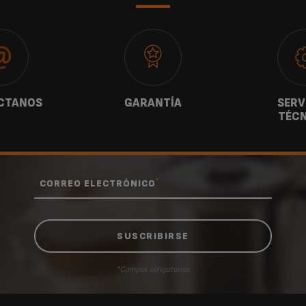
CTANOS
GARANTÍA
SERV
TÉCN
*
CORREO ELECTRÓNICO
*Campos obligatorios