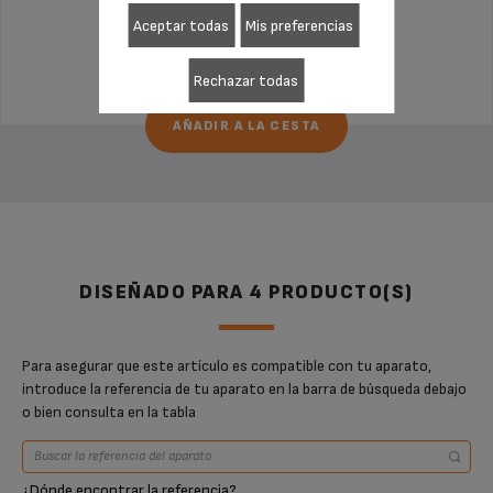
Aceptar todas
Mis preferencias
39,99 €
Rechazar todas
AÑADIR A LA CESTA
DISEÑADO PARA 4 PRODUCTO(S)
Para asegurar que este artículo es compatible con tu aparato,
introduce la referencia de tu aparato en la barra de búsqueda debajo
o bien consulta en la tabla
¿Dónde encontrar la referencia?