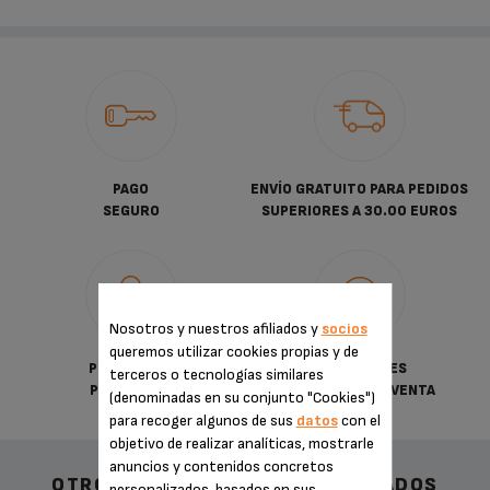
PAGO
ENVÍO GRATUITO PARA PEDIDOS
SEGURO
SUPERIORES A 30.00 EUROS
Nosotros y nuestros afiliados y
socios
queremos utilizar cookies propias y de
POLÍTICA DE
CONDICIONES
terceros o tecnologías similares
PRIVACIDAD
GENERALES DE VENTA
(denominadas en su conjunto "Cookies")
para recoger algunos de sus
datos
con el
objetivo de realizar analíticas, mostrarle
anuncios y contenidos concretos
OTROS ACCESORIOS RECOMENDADOS
personalizados, basados en sus