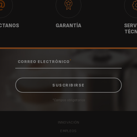
CTANOS
GARANTÍA
SERV
TÉCN
*
CORREO ELECTRÓNICO
*Campos obligatorios
INNOVACIÓN
EMPLEOS