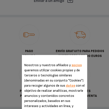
Enviar a un amigo
PAGO
ENVÍO GRATUITO PARA PEDIDOS
SEGURO
SUPERIORES A 30.00 EUROS
Nosotros y nuestros afiliados y
socios
queremos utilizar cookies propias y de
terceros o tecnologías similares
(denominadas en su conjunto "Cookies")
para recoger algunos de sus
datos
con el
objetivo de realizar analíticas, mostrarle
POLÍTICA DE
CONDICIONES
anuncios y contenidos concretos
PRIVACIDAD
GENERALES DE VENTA
personalizados, basados en sus
intereses y actividades en línea, y