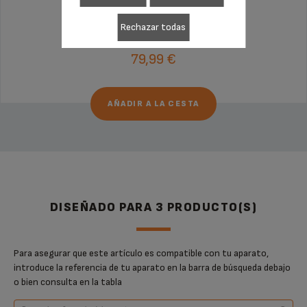
Sin factura ni sorpresas
¡Extensión de la garantía de 6 meses!
Rechazar todas
79,99 €
AÑADIR A LA CESTA
DISEÑADO PARA 3 PRODUCTO(S)
Para asegurar que este artículo es compatible con tu aparato,
introduce la referencia de tu aparato en la barra de búsqueda debajo
o bien consulta en la tabla