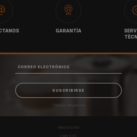
CTANOS
GARANTÍA
SERV
TÉCN
*
CORREO ELECTRÓNICO
*Campos obligatorios
INNOVACIÓN
EMPLEOS