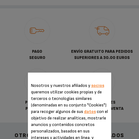
PAGO
ENVÍO GRATUITO PARA PEDIDOS
SEGURO
SUPERIORES A 30.00 EUROS
Nosotros y nuestros afiliados y
socios
queremos utilizar cookies propias y de
terceros o tecnologías similares
POLÍTICA DE
CONDICIONES
(denominadas en su conjunto "Cookies")
PRIVACIDAD
GENERALES DE VENTA
para recoger algunos de sus
datos
con el
objetivo de realizar analíticas, mostrarle
anuncios y contenidos concretos
personalizados, basados en sus
OTROS ACCESORIOS RECOMENDADOS
intereses y actividades en línea, y