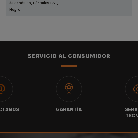
de depósito, Cápsulas ESE,
Negro
SERVICIO AL CONSUMIDOR
CTANOS
GARANTÍA
SERV
TÉCN