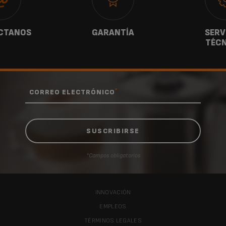
CTANOS
GARANTÍA
SERV
TÉCN
*
CORREO ELECTRÓNICO
*Campos obligatorios
INNOVACIÓN
EMPLEOS
TÉRMINOS LEGALES