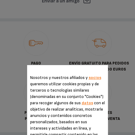
Enviar a un amigo
PAGO
ENVÍO GRATUITO PARA PEDIDOS
SEGURO
SUPERIORES A 30.00 EUROS
Nosotros y nuestros afiliados y
socios
queremos utilizar cookies propias y de
terceros o tecnologías similares
(denominadas en su conjunto "Cookies")
para recoger algunos de sus
datos
con el
objetivo de realizar analíticas, mostrarle
POLÍTICA DE
CONDICIONES
anuncios y contenidos concretos
PRIVACIDAD
GENERALES DE VENTA
personalizados, basados en sus
intereses y actividades en línea, y
permitirle compartir contenido en las