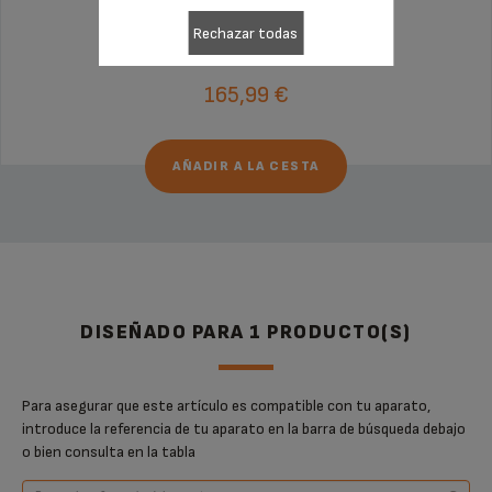
Sin factura ni sorpresas
¡Extensión de la garantía de 6 meses!
Rechazar todas
165,99 €
AÑADIR A LA CESTA
DISEÑADO PARA 1 PRODUCTO(S)
Para asegurar que este artículo es compatible con tu aparato,
introduce la referencia de tu aparato en la barra de búsqueda debajo
o bien consulta en la tabla