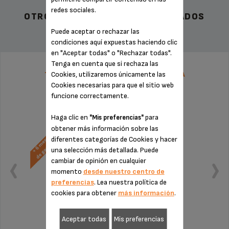
redes sociales.
OTROS ACCESORIOS RECOMENDADOS
Puede aceptar o rechazar las
condiciones aquí expuestas haciendo clic
en "Aceptar todas" o "Rechazar todas".
Tenga en cuenta que si rechaza las
TARIFA PLANA DE REPARACIÓN CAFETERA
Cookies, utilizaremos únicamente las
SUPERAUTÓMATICA KRUPS
Cookies necesarias para que el sitio web
funcione correctamente.
Haga clic en
para
"Mis preferencias"
obtener más información sobre las
diferentes categorías de Cookies y hacer
una selección más detallada. Puede
cambiar de opinión en cualquier
momento
desde nuestro centro de
preferencias
. Lea nuestra política de
cookies para obtener
más información
.
Aceptar todas
Mis preferencias