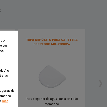
S
623953
TAPA DEPÓSITO PARA CAFETERA
os o
ESPRESSO MS-209024
de sus
tos
r
odas" o
te las
egorías de
 momento
orte para
Para disponer de agua limpia en todo
er
más
momento