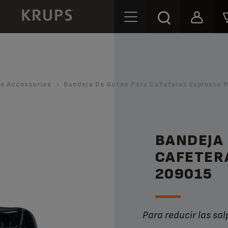
e Accessorios
Bandeja De Goteo Para Cafeteras Espresso 
BANDEJA
CAFETER
209015
Para reducir las sa