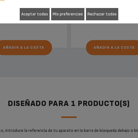
Existencias disponibles
Existencias disponibles
Aceptar todas
Mis preferencias
Rechazar todas
3,10 €
4,10 €
AÑADIR A LA CESTA
AÑADIR A LA CESTA
DISEÑADO PARA 1 PRODUCTO(S)
, introduce la referencia de tu aparato en la barra de búsqueda debajo o bi