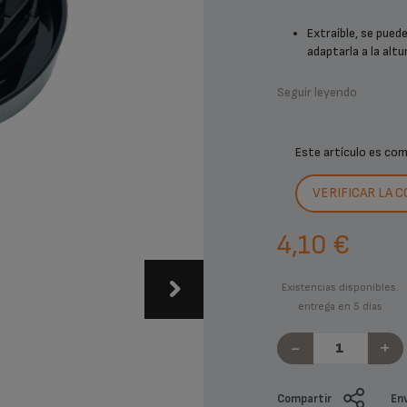
Extraíble, se pued
adaptarla a la altur
Seguir leyendo
Este artículo es co
VERIFICAR LA 
4,10 €
Existencias disponibles.
entrega en 5 días
-
+
Compartir
Env