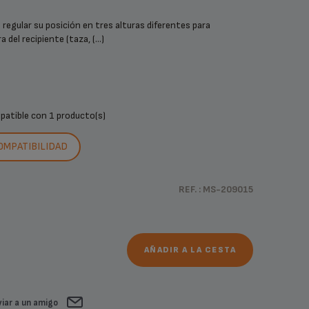
e regular su posición en tres alturas diferentes para
a del recipiente (taza, (...)
mpatible con
1 producto(s)
COMPATIBILIDAD
REF. : MS-209015
AÑADIR A LA CESTA
iar a un amigo