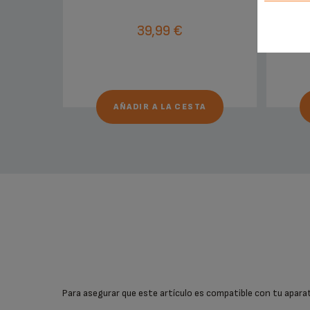
39,99 €
AÑADIR A LA CESTA
Para asegurar que este artículo es compatible con tu aparato