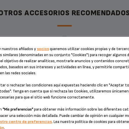
OTROS ACCESORIOS RECOMENDADO
LA PARA CAFETERA ESPRESSO
ACCESORIO DE LIMPIEZA MS-
 nuestros afiliados y
socios
queremos utilizar cookies propias y de tercer
MS-622386
s similares (denominadas en su conjunto "Cookies") para recoger algunos 
el objetivo de realizar analíticas, mostrarle anuncios y contenidos concre
dos, basados en sus intereses y actividades en línea, y permitirle comparti
n las redes sociales.
tar o rechazar las condiciones aquí expuestas haciendo clic en "Aceptar t
todas". Tenga en cuenta que si rechaza las Cookies, utilizaremos únicamen
cesarias para que el sitio web funcione correctamente.
en
para obtener más información sobre las diferentes cat
"Mis preferencias"
hacer una selección más detallada. Puede cambiar de opinión en cualquier
Muy útil.
Imprescindible para limpiar el sop
stro centro de preferencias
. Lea nuestra política de cookies para obten
cápsulas.
ón
.