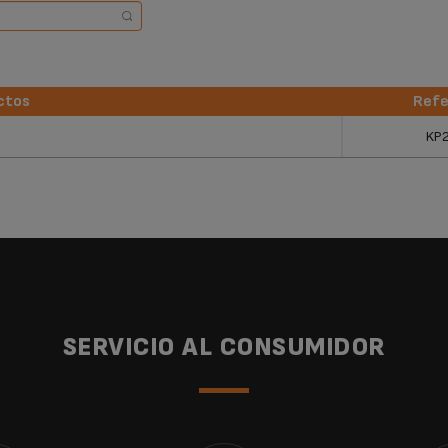
ctos
Refe
ctos
Refe
KP
SERVICIO AL CONSUMIDOR