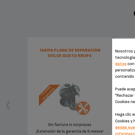
TARIFA PLANA DE REPARACIÓN
VARIL
Nosotros y
DOLCE GUSTO KRUPS
tecnología
datos
con 
personaliza
contenido e
Puede acep
"Rechazar 
Cookies ne
Haga clic 
Cookies y 
Sin factura ni sorpresas
desde nue
¡Extensión de la garantía de 6 meses!
informaci