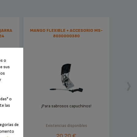
 JARRA
MANGO FLEXIBLE + ACCESORIO MS-
24
8030000380
os o
de sus
tos
r
odas" o
te las
rra de
¡Para sabrosos capuchinos!
egorías de
Existencias disponibles
 momento
20,20 €