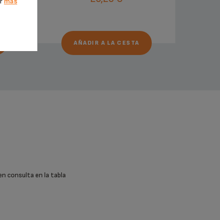
er
más
AÑADIR A LA CESTA
en consulta en la tabla