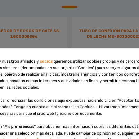
EDOR DE POSOS DE CAFÉ SS-
TUBO DE CONEXIÓN PARA LA
1600005364
DE LECHE MS-80300002
 nuestros afiliados y
socios
queremos utilizar cookies propias y de tercer
s similares (denominadas en su conjunto "Cookies") para recoger algunos 
el objetivo de realizar analíticas, mostrarle anuncios y contenidos concre
dos, basados en sus intereses y actividades en línea, y permitirle comparti
n las redes sociales.
tar o rechazar las condiciones aquí expuestas haciendo clic en "Aceptar t
todas". Tenga en cuenta que si rechaza las Cookies, utilizaremos únicamen
cuerde vaciarlo con asiduidad
Fundamental para instalar la ja
cesarias para que el sitio web funcione correctamente.
leche
en
para obtener más información sobre las diferentes cat
"Mis preferencias"
Existencias disponibles
Existencias disponibles
hacer una selección más detallada. Puede cambiar de opinión en cualquier
27,30 €
11,10 €