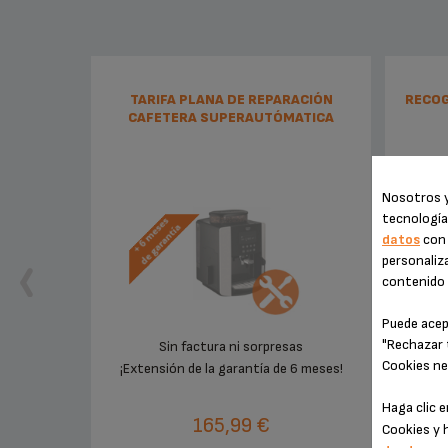
TARIFA PLANA DE REPARACIÓN
RECOG
CAFETERA SUPERAUTÓMATICA
KRUPS
Nosotros y
tecnología
datos
con 
personaliza
contenido e
Puede acep
"Rechazar 
Sin factura ni sorpresas
Re
Cookies ne
¡Extensión de la garantía de 6 meses!
Haga clic 
165,99 €
Cookies y 