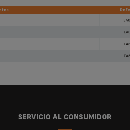
ctos
Refe
ctos
Refe
EA
EA
EA
EA
SERVICIO AL CONSUMIDOR