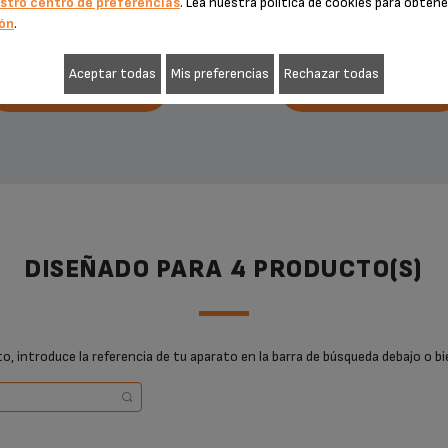
stro centro de preferencias
. Lea nuestra política de cookies para obten
ón
.
Aceptar todas
Mis preferencias
Rechazar todas
AÑADIR A LA CESTA
AÑADIR A LA CESTA
DISEÑADO PARA 4 PRODUCTO(S)
, introduce la referencia de tu aparato en la barra de búsqueda debajo o bi