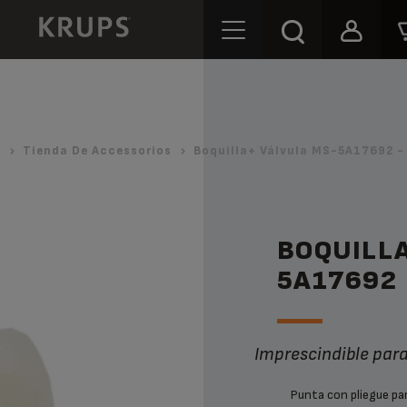
o
Tienda De Accessorios
Boquilla+ Válvula MS-5A17692 -
BOQUILL
5A17692
Imprescindible para
Punta con pliegue par