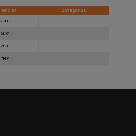
rencias
Categorias
rencias
Categorias
829G10
850B10
829810
82FD10