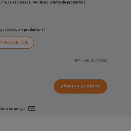
ina de espressos (Ver abajo la lista de productos
mpatible con
4 producto(s)
COMPATIBILIDAD
REF. : MS-5A17692
AÑADIR A LA CESTA
iar a un amigo