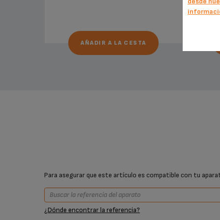
desde nue
informaci
AÑADIR A LA CESTA
Para asegurar que este artículo es compatible con tu aparato
¿Dónde encontrar la referencia?