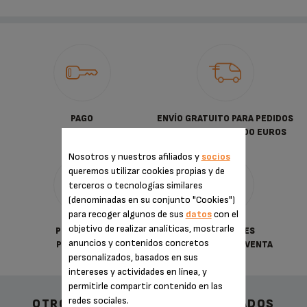
PAGO
ENVÍO GRATUITO PARA PEDIDOS
SEGURO
SUPERIORES A 30.00 EUROS
Nosotros y nuestros afiliados y
socios
queremos utilizar cookies propias y de
terceros o tecnologías similares
(denominadas en su conjunto "Cookies")
para recoger algunos de sus
datos
con el
objetivo de realizar analíticas, mostrarle
POLÍTICA DE
CONDICIONES
anuncios y contenidos concretos
PRIVACIDAD
GENERALES DE VENTA
personalizados, basados en sus
intereses y actividades en línea, y
permitirle compartir contenido en las
redes sociales.
OTROS ACCESORIOS RECOMENDADOS