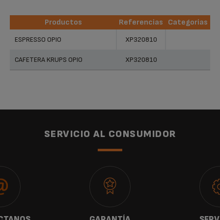
Productos
Referencias
Categorias
Productos
Referencias
Categorias
ESPRESSO OPIO
XP320810
CAFETERA KRUPS OPIO
XP320810
SERVICIO AL CONSUMIDOR
CTANOS
GARANTÍA
SERV