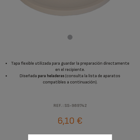
Tapa flexible utilizada para guardar la preparación directamente
en el recipiente.
Diseñada
(consulta la lista de aparatos
para heladeras
compatibles a continuación).
REF. : SS-989742
6,10 €
Existencias disponibles.