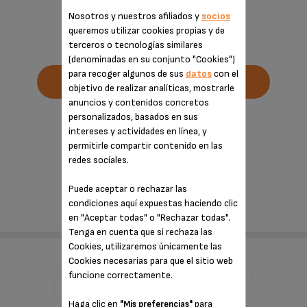
entrega en 5 días
Nosotros y nuestros afiliados y
socios
queremos utilizar cookies propias y de
-
+
terceros o tecnologías similares
(denominadas en su conjunto "Cookies")
para recoger algunos de sus
datos
con el
AÑADIR A LA CESTA
objetivo de realizar analíticas, mostrarle
anuncios y contenidos concretos
personalizados, basados en sus
COMPARTIR ESTE PRODUCTO
intereses y actividades en línea, y
permitirle compartir contenido en las
redes sociales.
Compartir
Puede aceptar o rechazar las
Enviar a un amigo
condiciones aquí expuestas haciendo clic
en "Aceptar todas" o "Rechazar todas".
Tenga en cuenta que si rechaza las
Cookies, utilizaremos únicamente las
Cookies necesarias para que el sitio web
funcione correctamente.
Haga clic en
para
"Mis preferencias"