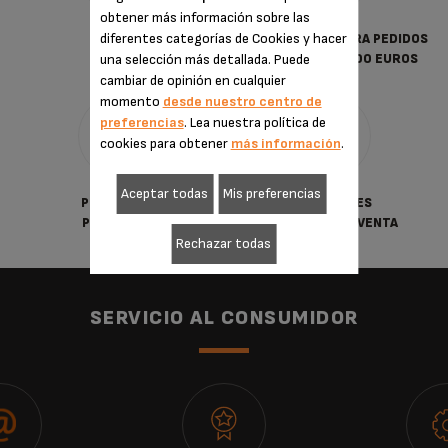
obtener más información sobre las
diferentes categorías de Cookies y hacer
PAGO
ENVÍO GRATUITO PARA PEDIDOS
una selección más detallada. Puede
SEGURO
SUPERIORES A 30.00 EUROS
cambiar de opinión en cualquier
momento
desde nuestro centro de
preferencias
. Lea nuestra política de
cookies para obtener
más información
.
Aceptar todas
Mis preferencias
POLÍTICA DE
CONDICIONES
PRIVACIDAD
GENERALES DE VENTA
Rechazar todas
SERVICIO AL CONSUMIDOR