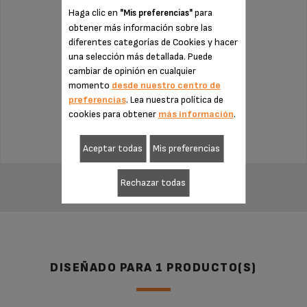
Haga clic en
para
"Mis preferencias"
obtener más información sobre las
diferentes categorías de Cookies y hacer
una selección más detallada. Puede
Sin factura ni sorpresas
cambiar de opinión en cualquier
¡Extensión de la garantía de 6 meses!
momento
desde nuestro centro de
preferencias
. Lea nuestra política de
cookies para obtener
más información
.
66,99 €
Aceptar todas
Mis preferencias
AÑADIR A LA CESTA
Rechazar todas
DISEÑADO PARA 1 PRODUCTO(S)