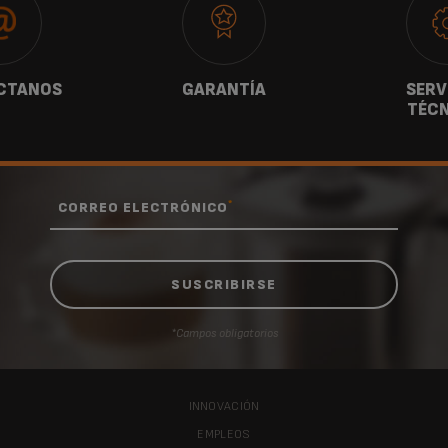
CTANOS
GARANTÍA
SERV
TÉCN
*
CORREO ELECTRÓNICO
*Campos obligatorios
INNOVACIÓN
EMPLEOS