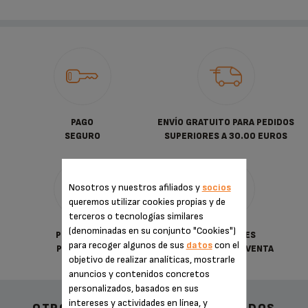
PAGO
ENVÍO GRATUITO PARA PEDIDOS
SEGURO
SUPERIORES A 30.00 EUROS
Nosotros y nuestros afiliados y
socios
queremos utilizar cookies propias y de
terceros o tecnologías similares
(denominadas en su conjunto "Cookies")
POLÍTICA DE
CONDICIONES
para recoger algunos de sus
datos
con el
PRIVACIDAD
GENERALES DE VENTA
objetivo de realizar analíticas, mostrarle
anuncios y contenidos concretos
personalizados, basados en sus
intereses y actividades en línea, y