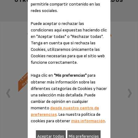
OTROS ACCESORIOS RECOMENDADOS
permitirle compartir contenido en las
redes sociales.
Puede aceptar o rechazar las
condiciones aquí expuestas haciendo clic
TARIFA PLANA DE REPARACIÓN CAFETERA
en "Aceptar todas" o "Rechazar todas".
SUPERAUTÓMATICA KRUPS
Tenga en cuenta que si rechaza las
Cookies, utilizaremos únicamente las
Cookies necesarias para que el sitio web
funcione correctamente.
Haga clic en
para
"Mis preferencias"
obtener más información sobre las
diferentes categorías de Cookies y hacer
una selección más detallada. Puede
cambiar de opinión en cualquier
momento
desde nuestro centro de
preferencias
. Lea nuestra política de
cookies para obtener
más información
.
Sin factura ni sorpresas
Aceptar todas
Mis preferencias
¡Extensión de la garantía de 6 meses!