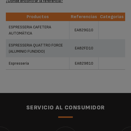
¿Dónde encontrar la referencia?
Productos
Referencias
Categorias
Productos
Referencias
Categorias
ESPRESSERIA CAFETERA
EA829G10
AUTOMÁTICA
ESPRESSERIA QUATTRO FORCE
EA82FD10
(ALUMINIO FUNDIDO)
Espresseria
EA829810
SERVICIO AL CONSUMIDOR