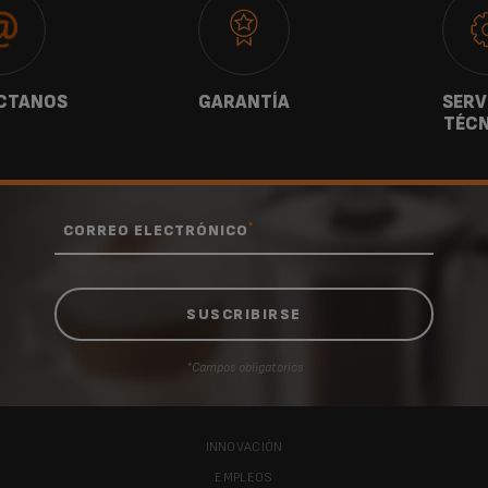
CTANOS
GARANTÍA
SERV
TÉCN
*
CORREO ELECTRÓNICO
*Campos obligatorios
INNOVACIÓN
EMPLEOS