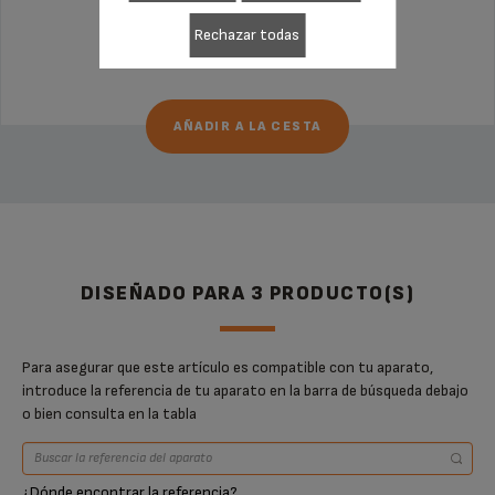
Rechazar todas
69,99 €
AÑADIR A LA CESTA
DISEÑADO PARA 3 PRODUCTO(S)
Para asegurar que este artículo es compatible con tu aparato,
introduce la referencia de tu aparato en la barra de búsqueda debajo
o bien consulta en la tabla
¿Dónde encontrar la referencia?