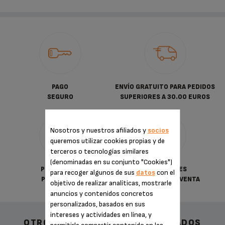
PAGO
ENVÍO GRATUITO PARA PEDIDOS
SEGURO
SUPERIORES A 30.00 EUROS
Nosotros y nuestros afiliados y
socios
queremos utilizar cookies propias y de
terceros o tecnologías similares
(denominadas en su conjunto "Cookies")
POLÍTICA DE
CONDICIONES
para recoger algunos de sus
datos
con el
PRIVACIDAD
GENERALES DE VENTA
objetivo de realizar analíticas, mostrarle
anuncios y contenidos concretos
personalizados, basados en sus
intereses y actividades en línea, y
OTROS ACCESORIOS RECOMENDADOS