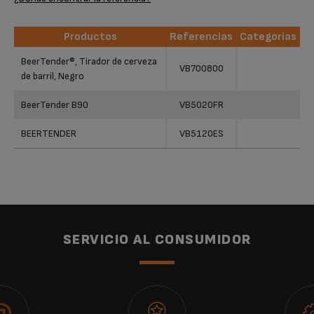
Productos
Referencias
Categorias
Productos
Referencias
Categorias
BeerTender®, Tirador de cerveza
VB700800
de barril, Negro
BeerTender B90
VB5020FR
BEERTENDER
VB5120ES
SERVICIO AL CONSUMIDOR