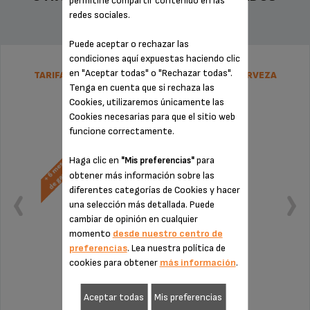
permitirle compartir contenido en las
redes sociales.
Puede aceptar o rechazar las
condiciones aquí expuestas haciendo clic
en "Aceptar todas" o "Rechazar todas".
TARIFA PLANA DE REPARACIÓN TIRADOR DE CERVEZA
Tenga en cuenta que si rechaza las
KRUPS
Cookies, utilizaremos únicamente las
Cookies necesarias para que el sitio web
funcione correctamente.
Haga clic en
para
"Mis preferencias"
obtener más información sobre las
diferentes categorías de Cookies y hacer
una selección más detallada. Puede
cambiar de opinión en cualquier
momento
desde nuestro centro de
preferencias
. Lea nuestra política de
cookies para obtener
más información
.
Sin factura ni sorpresas
Aceptar todas
Mis preferencias
¡Extensión de la garantía de 6 meses!