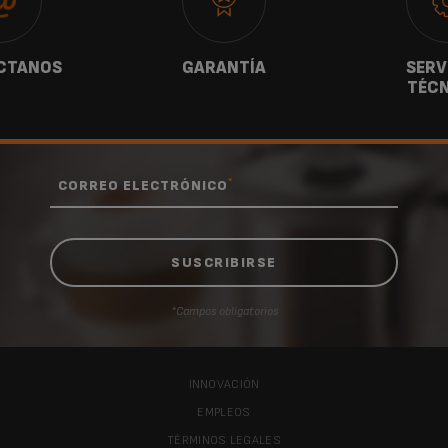
CTANOS
GARANTÍA
SERV
TÉCN
*
CORREO ELECTRÓNICO
*Campos obligatorios
INNOVACIÓN
EMPLEOS
TÉRMINOS LEGALES