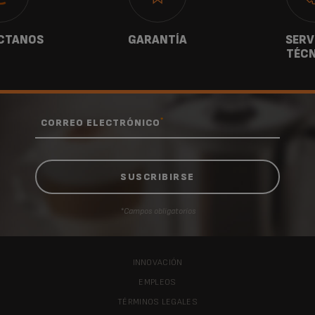
CTANOS
GARANTÍA
SERV
TÉCN
*
CORREO ELECTRÓNICO
*Campos obligatorios
INNOVACIÓN
EMPLEOS
TÉRMINOS LEGALES