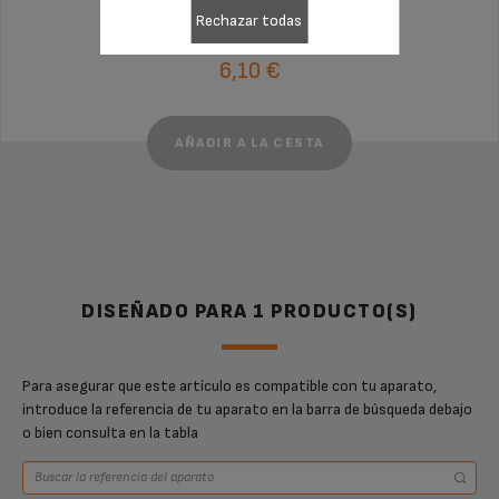
Rechazar todas
No disponible,
avísame cuando esté disponible
6,10 €
AÑADIR A LA CESTA
DISEÑADO PARA 1 PRODUCTO(S)
Para asegurar que este artículo es compatible con tu aparato,
introduce la referencia de tu aparato en la barra de búsqueda debajo
o bien consulta en la tabla