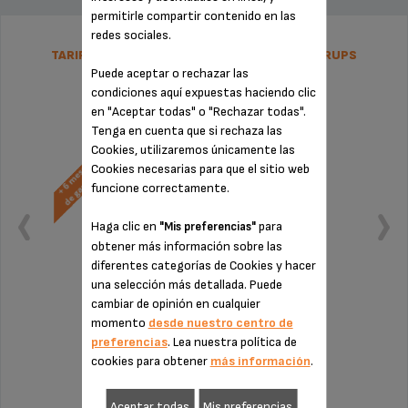
permitirle compartir contenido en las
redes sociales.
TARIFA PLANA DE REPARACIÓN NESPRESSO KRUPS
Puede aceptar o rechazar las
condiciones aquí expuestas haciendo clic
en "Aceptar todas" o "Rechazar todas".
Tenga en cuenta que si rechaza las
Cookies, utilizaremos únicamente las
Cookies necesarias para que el sitio web
funcione correctamente.
Haga clic en
para
"Mis preferencias"
obtener más información sobre las
diferentes categorías de Cookies y hacer
una selección más detallada. Puede
cambiar de opinión en cualquier
momento
desde nuestro centro de
Sin factura ni sorpresas
preferencias
. Lea nuestra política de
¡Extensión de la garantía de 6 meses!
cookies para obtener
más información
.
Aceptar todas
Mis preferencias