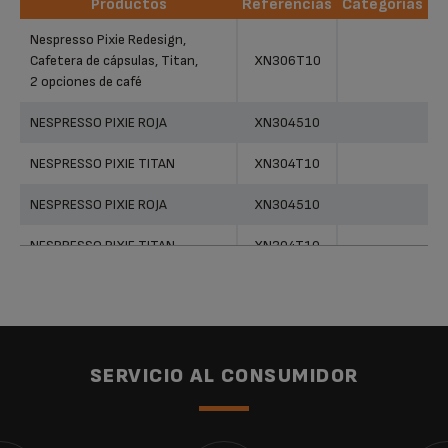
Productos
Referencias
Categorias
Productos
Referencias
Categorias
Nespresso Pixie Redesign,
Cafetera de cápsulas, Titan,
XN306T10
2 opciones de café
NESPRESSO PIXIE ROJA
XN304510
NESPRESSO PIXIE TITAN
XN304T10
NESPRESSO PIXIE ROJA
XN304510
NESPRESSO PIXIE TITAN
XN304T10
Nespresso Pixie
XN300D10
Nespresso Pixie
XN300910
Nespresso Pixie
XN300810
SERVICIO AL CONSUMIDOR
NESPRESSO PIXIE ROJA
XN300610