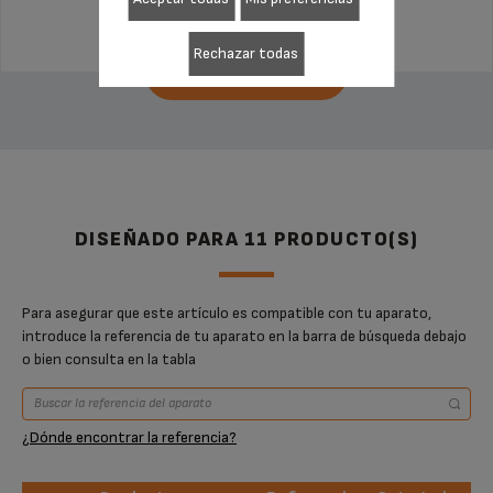
79,99 €
Rechazar todas
AÑADIR A LA CESTA
DISEÑADO PARA 11 PRODUCTO(S)
Para asegurar que este artículo es compatible con tu aparato,
introduce la referencia de tu aparato en la barra de búsqueda debajo
o bien consulta en la tabla
¿Dónde encontrar la referencia?