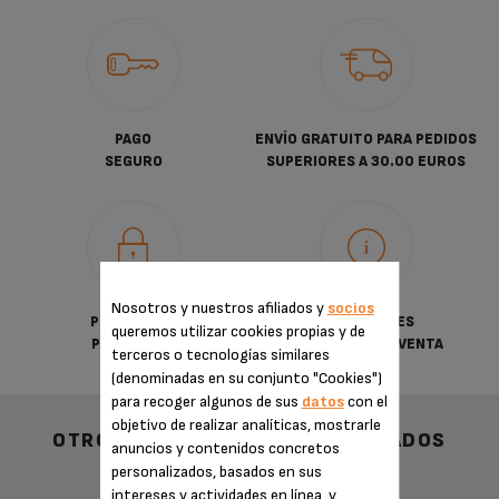
PAGO
ENVÍO GRATUITO PARA PEDIDOS
SEGURO
SUPERIORES A 30.00 EUROS
Nosotros y nuestros afiliados y
socios
POLÍTICA DE
CONDICIONES
queremos utilizar cookies propias y de
PRIVACIDAD
GENERALES DE VENTA
terceros o tecnologías similares
(denominadas en su conjunto "Cookies")
para recoger algunos de sus
datos
con el
objetivo de realizar analíticas, mostrarle
OTROS ACCESORIOS RECOMENDADOS
anuncios y contenidos concretos
personalizados, basados en sus
intereses y actividades en línea, y