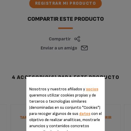
REGISTRAR MI PRODUCTO
COMPARTIR ESTE PRODUCTO
Compartir
Enviar a un amigo
4 ACCESORIO(S) PARA ESTE PRODUCTO
CORTAFIAMBRES KRUPS
Nosotros y nuestros afiliados y
socios
queremos utilizar cookies propias y de
terceros o tecnologías similares
(denominadas en su conjunto "Cookies")
para recoger algunos de sus
datos
con el
TARIFA PLANA DE REPARACIÓN CORTAR Y ABRIR
objetivo de realizar analíticas, mostrarle
KRUPS
anuncios y contenidos concretos