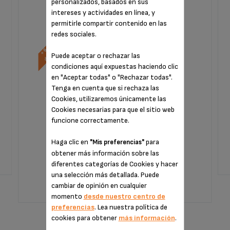
personalizados, basados en sus
intereses y actividades en línea, y
permitirle compartir contenido en las
redes sociales.
Puede aceptar o rechazar las
condiciones aquí expuestas haciendo clic
en "Aceptar todas" o "Rechazar todas".
Tenga en cuenta que si rechaza las
Cookies, utilizaremos únicamente las
Cookies necesarias para que el sitio web
funcione correctamente.
Sin factura ni sorpresas
¡Extensión de la garantía de 6 meses!
Haga clic en
para
"Mis preferencias"
obtener más información sobre las
diferentes categorías de Cookies y hacer
29,99 €
una selección más detallada. Puede
cambiar de opinión en cualquier
momento
desde nuestro centro de
AÑADIR A LA CESTA
preferencias
. Lea nuestra política de
cookies para obtener
más información
.