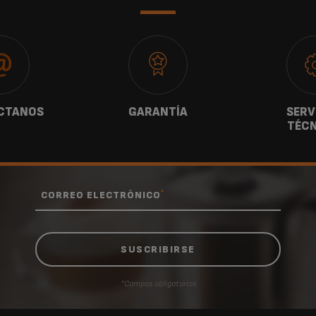
CTANOS
GARANTÍA
SERV
TÉCN
*
CORREO ELECTRÓNICO
*Campos obligatorios