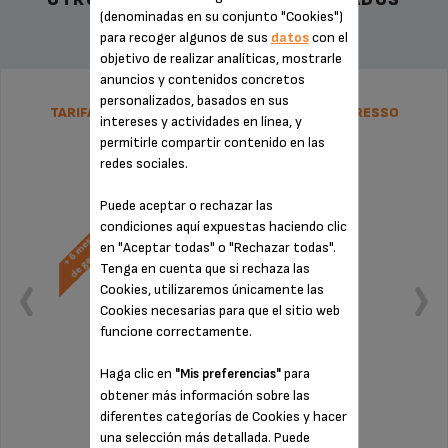
(denominadas en su conjunto "Cookies")
para recoger algunos de sus
datos
con el
objetivo de realizar analíticas, mostrarle
anuncios y contenidos concretos
personalizados, basados en sus
TARIFA PLANA DE REPARACIÓN CAFETERA ESPRESSO
intereses y actividades en línea, y
KRUPS
permitirle compartir contenido en las
redes sociales.
Puede aceptar o rechazar las
condiciones aquí expuestas haciendo clic
en "Aceptar todas" o "Rechazar todas".
Tenga en cuenta que si rechaza las
Cookies, utilizaremos únicamente las
Cookies necesarias para que el sitio web
funcione correctamente.
Haga clic en
para
"Mis preferencias"
obtener más información sobre las
diferentes categorías de Cookies y hacer
Sin factura ni sorpresas
una selección más detallada. Puede
¡Extensión de la garantía de 6 meses!