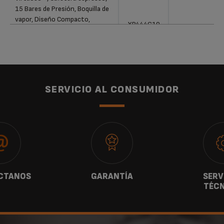
15 Bares de Presión, Boquilla de
vapor, Diseño Compacto,
XP444G10
Tecnología Thermoblock,
Cuchara Medidora y
Compactador, Negra
SERVICIO AL CONSUMIDOR
CTANOS
GARANTÍA
SERV
TÉCN