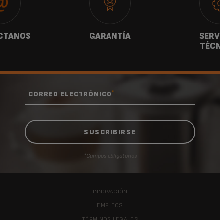
CTANOS
GARANTÍA
SERV
TÉCN
*
CORREO ELECTRÓNICO
*Campos obligatorios
INNOVACIÓN
EMPLEOS
TÉRMINOS LEGALES