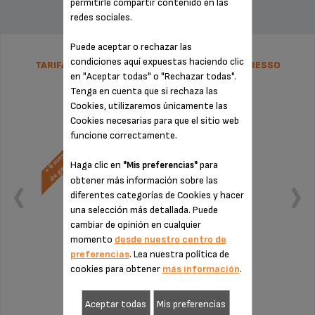
permitirle compartir contenido en las
redes sociales.
Puede aceptar o rechazar las
condiciones aquí expuestas haciendo clic
TARIFA PLANA DE REPARACIÓN CAFETERA ESPRESSO
en "Aceptar todas" o "Rechazar todas".
KRUPS
Tenga en cuenta que si rechaza las
Cookies, utilizaremos únicamente las
Cookies necesarias para que el sitio web
funcione correctamente.
Haga clic en
para
"Mis preferencias"
obtener más información sobre las
diferentes categorías de Cookies y hacer
una selección más detallada. Puede
cambiar de opinión en cualquier
momento
desde nuestro centro de
preferencias
. Lea nuestra política de
cookies para obtener
más información
.
Sin factura ni sorpresas
¡Extensión de la garantía de 6 meses!
Aceptar todas
Mis preferencias