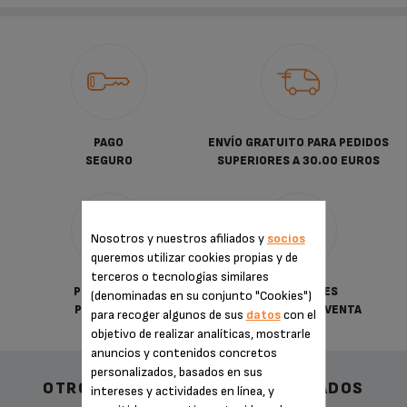
PAGO
ENVÍO GRATUITO PARA PEDIDOS
SEGURO
SUPERIORES A 30.00 EUROS
Nosotros y nuestros afiliados y
socios
queremos utilizar cookies propias y de
terceros o tecnologías similares
POLÍTICA DE
CONDICIONES
(denominadas en su conjunto "Cookies")
PRIVACIDAD
GENERALES DE VENTA
para recoger algunos de sus
datos
con el
objetivo de realizar analíticas, mostrarle
anuncios y contenidos concretos
personalizados, basados en sus
OTROS ACCESORIOS RECOMENDADOS
intereses y actividades en línea, y