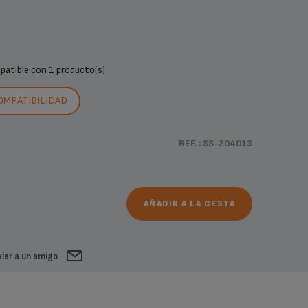
mpatible con
1 producto(s)
COMPATIBILIDAD
REF. : SS-204013
AÑADIR A LA CESTA
iar a un amigo