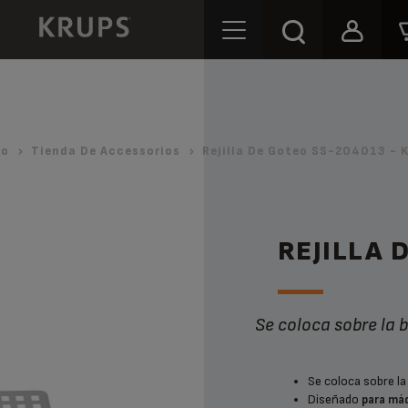
io
Tienda De Accessorios
Rejilla De Goteo SS-204013 - 
REJILLA 
Se coloca sobre la
Se coloca sobre la
Diseñado
para máq