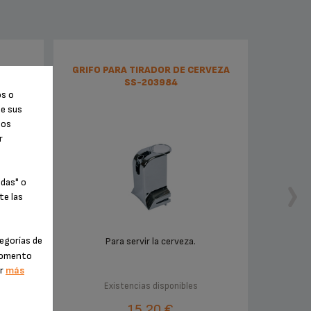
ZA SS-
GRIFO PARA TIRADOR DE CERVEZA
SS-203984
os o
de sus
tos
r
odas" o
te las
egorías de
Para servir la cerveza.
 momento
er
más
Existencias disponibles
15,20 €