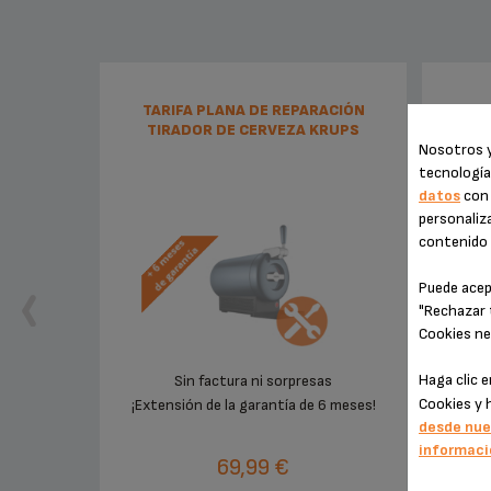
TARIFA PLANA DE REPARACIÓN
TIRADOR DE CERVEZA KRUPS
Nosotros y
tecnología
datos
con 
personaliza
contenido e
Puede acep
"Rechazar 
Cookies ne
Haga clic 
Sin factura ni sorpresas
Ser
Cookies y 
¡Extensión de la garantía de 6 meses!
desde nue
informaci
69,99 €