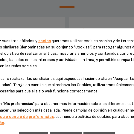
BOQUILLA SS-203985
PATÍN DE TIRADOR DE CERVE
203994
 nuestros afiliados y
socios
queremos utilizar cookies propias y de tercer
s similares (denominadas en su conjunto "Cookies") para recoger algunos 
el objetivo de realizar analíticas, mostrarle anuncios y contenidos concre
dos, basados en sus intereses y actividades en línea, y permitirle comparti
n las redes sociales.
tar o rechazar las condiciones aquí expuestas haciendo clic en "Aceptar t
todas". Tenga en cuenta que si rechaza las Cookies, utilizaremos únicamen
cesarias para que el sitio web funcione correctamente.
en
para obtener más información sobre las diferentes cat
"Mis preferencias"
vicio limpio y sin salpicaduras
Estabiliza el aparato.
hacer una selección más detallada. Puede cambiar de opinión en cualquier
stro centro de preferencias
. Lea nuestra política de cookies para obten
ón
.
Existencias disponibles
Existencias disponibles
4,10 €
3,10 €