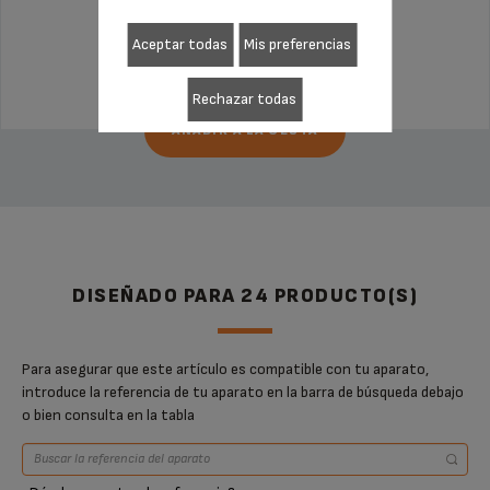
Aceptar todas
Mis preferencias
165,99 €
Rechazar todas
AÑADIR A LA CESTA
DISEÑADO PARA 24 PRODUCTO(S)
Para asegurar que este artículo es compatible con tu aparato,
introduce la referencia de tu aparato en la barra de búsqueda debajo
o bien consulta en la tabla