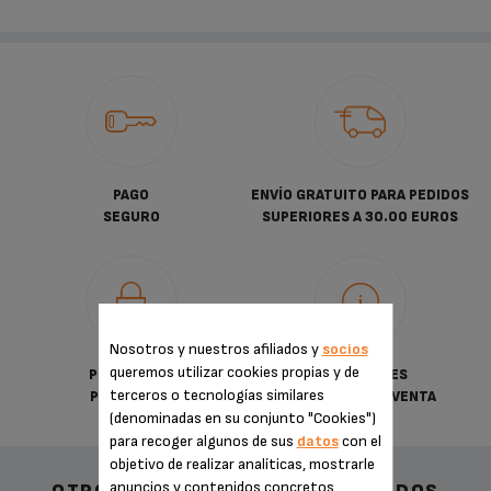
PAGO
ENVÍO GRATUITO PARA PEDIDOS
SEGURO
SUPERIORES A 30.00 EUROS
Nosotros y nuestros afiliados y
socios
queremos utilizar cookies propias y de
POLÍTICA DE
CONDICIONES
terceros o tecnologías similares
PRIVACIDAD
GENERALES DE VENTA
(denominadas en su conjunto "Cookies")
para recoger algunos de sus
datos
con el
objetivo de realizar analíticas, mostrarle
anuncios y contenidos concretos