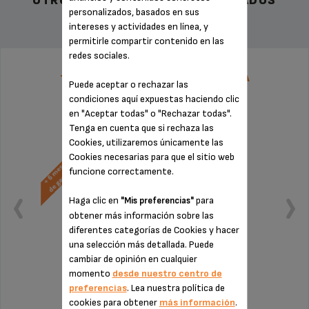
OTROS ACCESORIOS RECOMENDADOS
personalizados, basados en sus
intereses y actividades en línea, y
permitirle compartir contenido en las
redes sociales.
TARIFA PLANA DE REPARACIÓN CAFETERA
Puede aceptar o rechazar las
SUPERAUTÓMATICA KRUPS
condiciones aquí expuestas haciendo clic
en "Aceptar todas" o "Rechazar todas".
Tenga en cuenta que si rechaza las
Cookies, utilizaremos únicamente las
Cookies necesarias para que el sitio web
funcione correctamente.
Haga clic en
para
"Mis preferencias"
obtener más información sobre las
diferentes categorías de Cookies y hacer
una selección más detallada. Puede
cambiar de opinión en cualquier
momento
desde nuestro centro de
preferencias
. Lea nuestra política de
Sin factura ni sorpresas
cookies para obtener
más información
.
¡Extensión de la garantía de 6 meses!