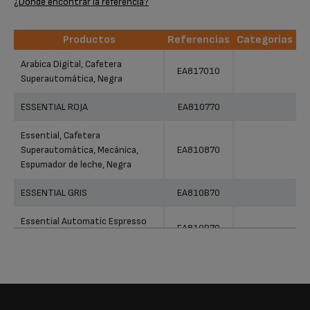
¿Dónde encontrar la referencia?
Productos
Referencias
Categorias
Productos
Referencias
Categorias
Arabica Digital, Cafetera
EA817010
Superautomática, Negra
ESSENTIAL ROJA
EA810770
Essential, Cafetera
Superautomática, Mecánica,
EA810870
Espumador de leche, Negra
ESSENTIAL GRIS
EA810B70
Essential Automatic Espresso
EA810B70
Machine
ESSENTIAL DIGITAL GRIS
EA815E70
Essential, Cafetera
Superautomática Digital,
EA816031