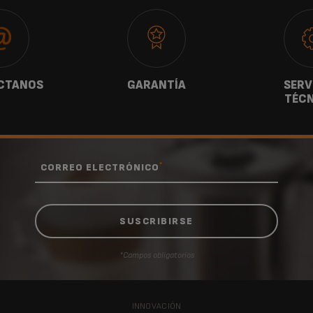
CTANOS
GARANTÍA
SERV
TÉCN
*
CORREO ELECTRÓNICO
*Campos obligatorios
INNOVACIÓN