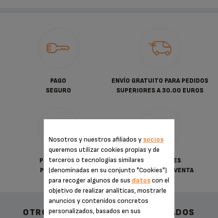
PAGO
ENVÍO GRATUITO PARA PEDIDOS
SEGURO
SUPERIORES A 30.00 EUROS
Nosotros y nuestros afiliados y
socios
queremos utilizar cookies propias y de
terceros o tecnologías similares
POLÍTICA DE
CONDICIONES
(denominadas en su conjunto "Cookies")
PRIVACIDAD
GENERALES DE VENTA
para recoger algunos de sus
datos
con el
objetivo de realizar analíticas, mostrarle
anuncios y contenidos concretos
personalizados, basados en sus
OTROS ACCESORIOS RECOMENDADOS