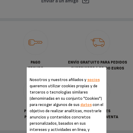
Enviar a un amigo
PAGO
ENVÍO GRATUITO PARA PEDIDOS
SEGURO
SUPERIORES A 30.00 EUROS
Nosotros y nuestros afiliados y
socios
queremos utilizar cookies propias y de
terceros o tecnologías similares
(denominadas en su conjunto "Cookies")
para recoger algunos de sus
datos
con el
objetivo de realizar analíticas, mostrarle
POLÍTICA DE
CONDICIONES
anuncios y contenidos concretos
PRIVACIDAD
GENERALES DE VENTA
personalizados, basados en sus
intereses y actividades en línea, y