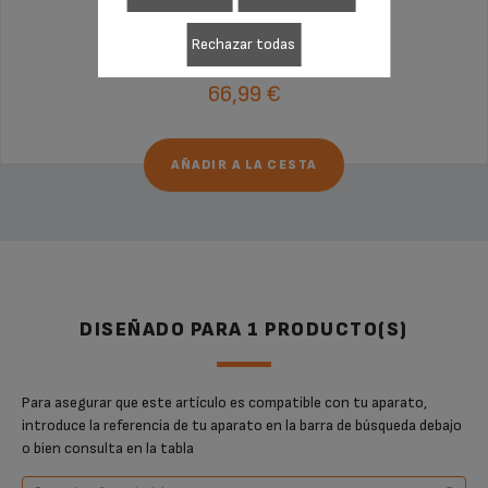
Sin factura ni sorpresas
¡Extensión de la garantía de 6 meses!
Rechazar todas
66,99 €
AÑADIR A LA CESTA
DISEÑADO PARA 1 PRODUCTO(S)
Para asegurar que este artículo es compatible con tu aparato,
introduce la referencia de tu aparato en la barra de búsqueda debajo
o bien consulta en la tabla