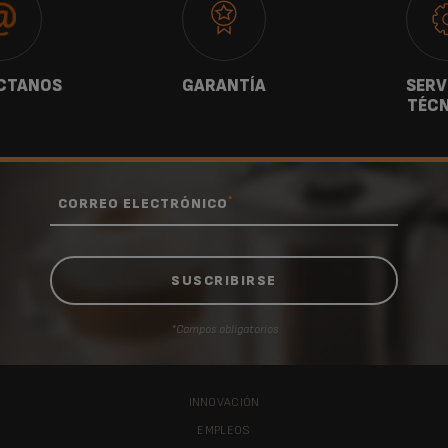
CTANOS
GARANTÍA
SERV
TÉCN
*
CORREO ELECTRÓNICO
*Campos obligatorios
INNOVACIÓN
EMPLEOS