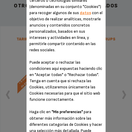
terceros o tecnologías similares
OTROS ACCESORIOS RECOMENDADOS
(denominadas en su conjunto "Cookies")
para recoger algunos de sus
datos
con el
objetivo de realizar analíticas, mostrarle
anuncios y contenidos concretos
personalizados, basados en sus
intereses y actividades en línea, y
TARIFA PLANA DE REPARACIÓN NESPRESSO KRUPS
permitirle compartir contenido en las
redes sociales.
Puede aceptar o rechazar las
condiciones aquí expuestas haciendo clic
en "Aceptar todas" o "Rechazar todas".
Tenga en cuenta que si rechaza las
Cookies, utilizaremos únicamente las
Cookies necesarias para que el sitio web
funcione correctamente.
Haga clic en
para
"Mis preferencias"
obtener más información sobre las
diferentes categorías de Cookies y hacer
Sin factura ni sorpresas
una selección más detallada. Puede