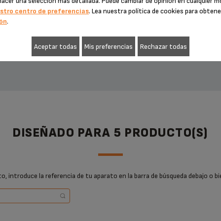
hacer una selección más detallada. Puede cambiar de opinión en cualquier
stro centro de preferencias
. Lea nuestra política de cookies para obten
ón
.
AÑADIR A LA CESTA
AÑADIR A LA CESTA
Aceptar todas
Mis preferencias
Rechazar todas
DISEÑADO PARA 5 PRODUCTO(S)
, introduce la referencia de tu aparato en la barra de búsqueda debajo o bi