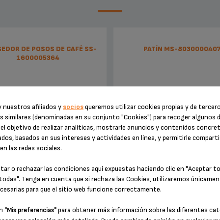
EDOR DE POSOS DE CAFÉ SS-
PATÍN MS-803000040
1600005364
 nuestros afiliados y
socios
queremos utilizar cookies propias y de tercer
s similares (denominadas en su conjunto "Cookies") para recoger algunos 
el objetivo de realizar analíticas, mostrarle anuncios y contenidos concre
dos, basados en sus intereses y actividades en línea, y permitirle comparti
n las redes sociales.
tar o rechazar las condiciones aquí expuestas haciendo clic en "Aceptar t
cuerde vaciarlo con asiduidad
Un uso silencioso y sin vibración
todas". Tenga en cuenta que si rechaza las Cookies, utilizaremos únicamen
aparatos.
cesarias para que el sitio web funcione correctamente.
Existencias disponibles
Existencias disponibles
en
para obtener más información sobre las diferentes cat
"Mis preferencias"
27,30 €
5,10 €