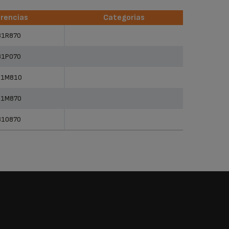
rencias
Categorias
rencias
Categorias
81R870
81P070
81M810
81M870
810870