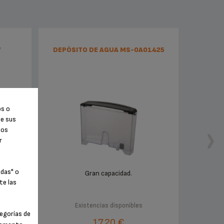
7
DEPÓSITO DE AGUA MS-0A01425
os o
de sus
tos
r
odas" o
 de los
Gran capacidad.
te las
Existencias disponibles
egorías de
17,20 €