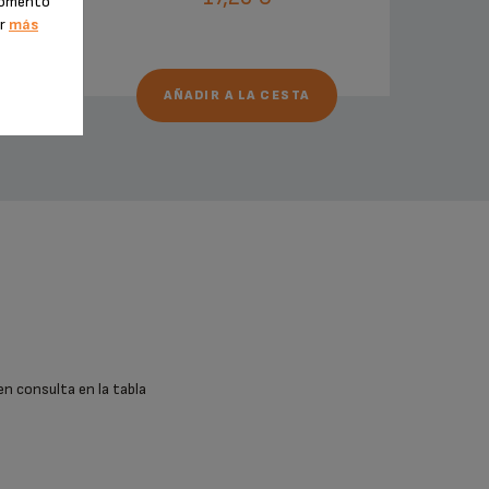
 momento
er
más
AÑADIR A LA CESTA
en consulta en la tabla