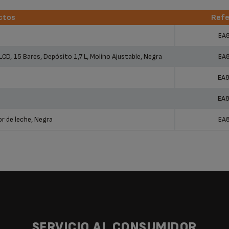
ctos
Refe
ctos
Refe
EA
CD, 15 Bares, Depósito 1,7 L, Molino Ajustable, Negra
EA
EA
EA
r de leche, Negra
EA
SERVICIO AL CONSUMIDOR