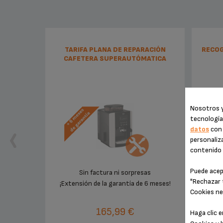
TARIFA PLANA DE REPARACIÓN
RECOG
CAFETERA SUPERAUTÓMATICA
KRUPS
Nosotros y
tecnología
datos
con 
personaliza
contenido e
Puede acep
Sin factura ni sorpresas
Re
"Rechazar 
¡Extensión de la garantía de 6 meses!
Cookies ne
165,99 €
Haga clic 