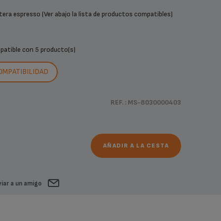
tera espresso (Ver abajo la lista de productos compatibles)
mpatible con
5 producto(s)
COMPATIBILIDAD
REF. : MS-8030000403
AÑADIR A LA CESTA
iar a un amigo