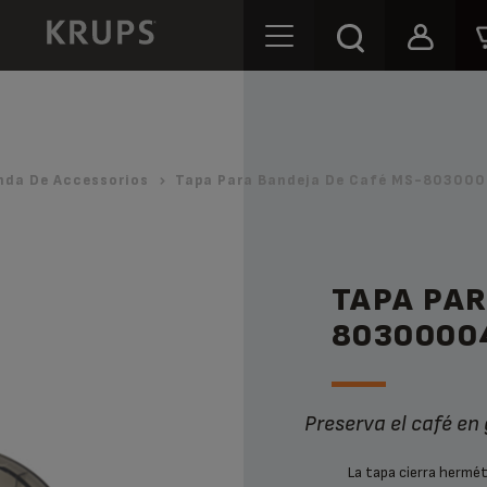
nda De Accessorios
Tapa Para Bandeja De Café MS-803000
TAPA PAR
8030000
Preserva el café en
La tapa cierra hermét