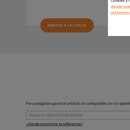
Cookies y 
desde nue
informaci
AÑADIR A LA CESTA
Para asegurar que este artículo es compatible con tu aparato
¿Dónde encontrar la referencia?