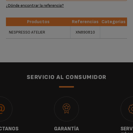
¿Dónde encontrar la referencia?
Productos
Referencias
Categorias
Productos
Referencias
Categorias
NESPRESSO ATELIER
XN890810
SERVICIO AL CONSUMIDOR
CTANOS
GARANTÍA
SERV