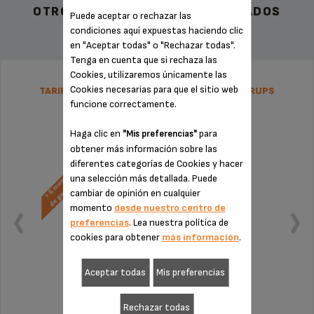
OTROS ACCESORIOS RECOMENDADOS
Puede aceptar o rechazar las
condiciones aquí expuestas haciendo clic
en "Aceptar todas" o "Rechazar todas".
Tenga en cuenta que si rechaza las
Cookies, utilizaremos únicamente las
Cookies necesarias para que el sitio web
TARIFA PLANA DE REPARACIÓN NESPRESSO KRUPS
funcione correctamente.
Haga clic en
para
"Mis preferencias"
obtener más información sobre las
diferentes categorías de Cookies y hacer
una selección más detallada. Puede
cambiar de opinión en cualquier
momento
desde nuestro centro de
preferencias
. Lea nuestra política de
cookies para obtener
más información
.
Aceptar todas
Mis preferencias
Rechazar todas
Sin factura ni sorpresas