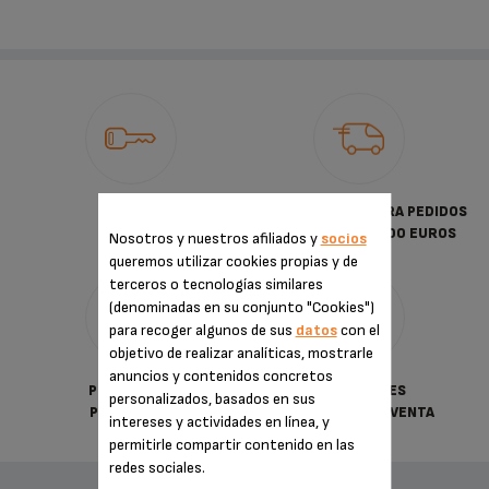
PAGO
ENVÍO GRATUITO PARA PEDIDOS
SEGURO
SUPERIORES A 30.00 EUROS
Nosotros y nuestros afiliados y
socios
queremos utilizar cookies propias y de
terceros o tecnologías similares
(denominadas en su conjunto "Cookies")
para recoger algunos de sus
datos
con el
objetivo de realizar analíticas, mostrarle
anuncios y contenidos concretos
POLÍTICA DE
CONDICIONES
personalizados, basados en sus
PRIVACIDAD
GENERALES DE VENTA
intereses y actividades en línea, y
permitirle compartir contenido en las
redes sociales.