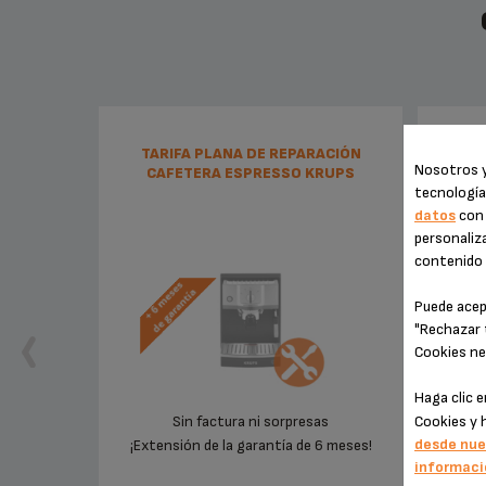
TARIFA PLANA DE REPARACIÓN
CUCHA
Nosotros y
CAFETERA ESPRESSO KRUPS
tecnología
datos
con 
personaliza
contenido e
Puede acep
"Rechazar 
Cookies ne
Haga clic 
Sin factura ni sorpresas
Cookies y 
desde nue
¡Extensión de la garantía de 6 meses!
informaci