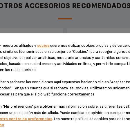
OTROS ACCESORIOS RECOMENDADO
RA DE MEDICIÓN MS-624524
JUNTA MS-624536
 nuestros afiliados y
socios
queremos utilizar cookies propias y de tercer
s similares (denominadas en su conjunto "Cookies") para recoger algunos 
el objetivo de realizar analíticas, mostrarle anuncios y contenidos concre
dos, basados en sus intereses y actividades en línea, y permitirle comparti
n las redes sociales.
tar o rechazar las condiciones aquí expuestas haciendo clic en "Aceptar t
todas". Tenga en cuenta que si rechaza las Cookies, utilizaremos únicamen
cesarias para que el sitio web funcione correctamente.
en
para obtener más información sobre las diferentes cat
"Mis preferencias"
hacer una selección más detallada. Puede cambiar de opinión en cualquier
Práctico
Para la cafetera
stro centro de preferencias
. Lea nuestra política de cookies para obten
ón
.