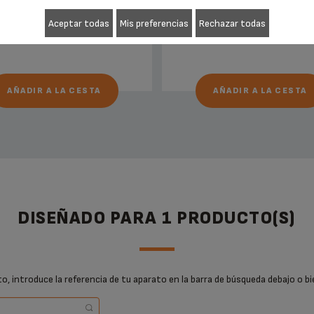
Existencias disponibles
Existencias disponibles
Aceptar todas
Mis preferencias
Rechazar todas
4,10 €
4,10 €
AÑADIR A LA CESTA
AÑADIR A LA CESTA
DISEÑADO PARA 1 PRODUCTO(S)
, introduce la referencia de tu aparato en la barra de búsqueda debajo o bi