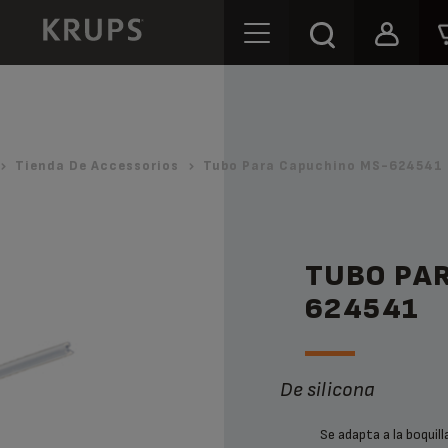
Tienda De Accessorios
Tubo Para Capuchino MS-624541 
TUBO PA
624541
De silicona
Se adapta a la boquil