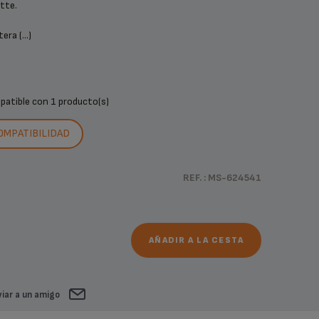
tte.
ra (...)
mpatible con
1 producto(s)
COMPATIBILIDAD
REF. : MS-624541
AÑADIR A LA CESTA
iar a un amigo