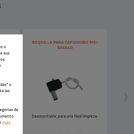
S
BOQUILLA PARA CAPUCHINO MS-
os o
624540
de sus
tos
r
odas" o
te las
egorías de
 momento
Desmontable, para una fácil limpieza.
er
más