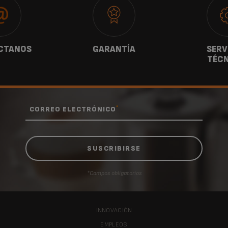
CTANOS
GARANTÍA
SERV
TÉCN
*
CORREO ELECTRÓNICO
*Campos obligatorios
INNOVACIÓN
EMPLEOS