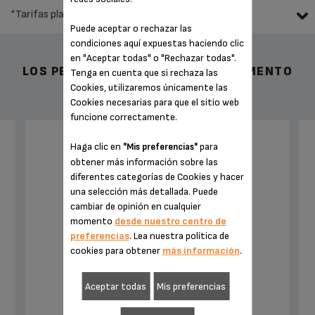
*Tarifas planas de reparación
Puede aceptar o rechazar las
condiciones aquí expuestas haciendo clic
en "Aceptar todas" o "Rechazar todas".
LOS PEQUEÑOS PLACERES DEL MOMENTO
Tenga en cuenta que si rechaza las
Cookies, utilizaremos únicamente las
Cookies necesarias para que el sitio web
funcione correctamente.
Haga clic en
para
"Mis preferencias"
CARTUCHO FILTRADOR CLARIS F08801
obtener más información sobre las
REF.:F08801
diferentes categorías de Cookies y hacer
una selección más detallada. Puede
cambiar de opinión en cualquier
momento
desde nuestro centro de
preferencias
. Lea nuestra política de
cookies para obtener
más información
.
Aceptar todas
Mis preferencias