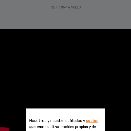
REF. : XP444G10
Nosotros y nuestros afiliados y
socios
queremos utilizar cookies propias y de