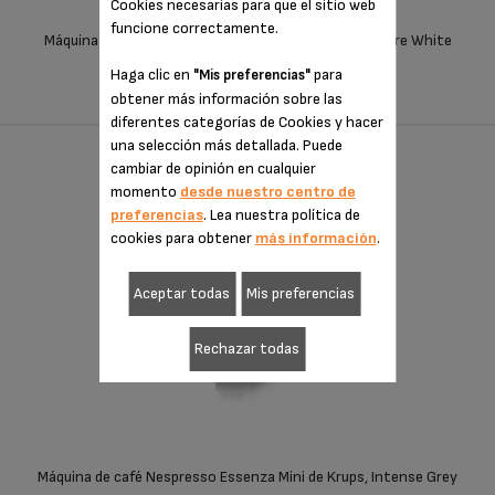
Cookies necesarias para que el sitio web
funcione correctamente.
Máquina de café Nespresso Essenza Mini de Krups, Pure White
Haga clic en
para
"Mis preferencias"
COMPARAR
obtener más información sobre las
diferentes categorías de Cookies y hacer
una selección más detallada. Puede
cambiar de opinión en cualquier
NESPRESSO ESSENZA MINI GRIS
momento
desde nuestro centro de
INTENSO
preferencias
. Lea nuestra política de
cookies para obtener
más información
.
Aceptar todas
Mis preferencias
Rechazar todas
Máquina de café Nespresso Essenza Mini de Krups, Intense Grey