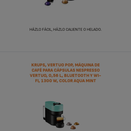
altos bares de presión, algunas de ellas contienen plástico
reciclable, etc.
Con la cafetera eléctrica Vertuo Pop, añade un toque de
color a tu vida. Elige entre cuatro tamaños y disfruta de su
HÁZLO FÁCIL, HÁZLO CALIENTE O HELADO.
absoluta sencillez gracias a sus funciones de conectividad, a
su tecnología Centrifusion y su fácil mantenimiento desde la
comodidad de tu teléfono. Este electrodoméstico pequeño
compacto cabe perfectamente en tu cocina dándole un
toque de vivacidad.
KRUPS, VERTUO POP, MÁQUINA DE
CAFÉ PARA CÁPSULAS NESPRESSO
Las cafeteras Vertuo Next siempre van un paso más allá.
VERTUO, 0,56 L, BLUETOOTH Y WI-
FI, 1300 W, COLOR AQUA MINT
Disfruta de sus cinco alturas regulables para distintos
tamaños de taza, de su capacidad óptima, de la tecnología
Centrifusión y su conexión Wi-Fi y Bluetooth y gran
potencia. Lo que es más, está elaborada con un 54% de
plástico reciclado para apostar por un futuro más
sostenible.
Con las cafeteras Vertuo Plus, disfruta de la calidad del café