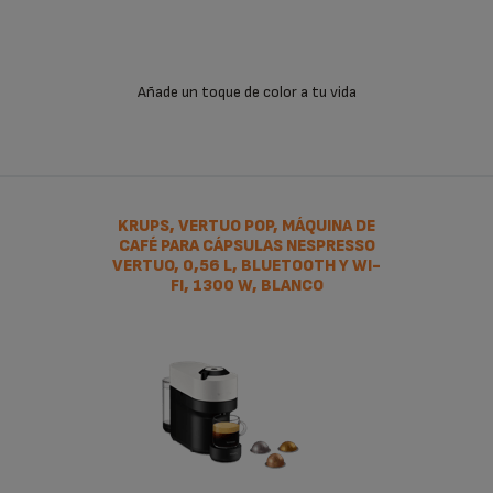
gracias a su función Centrifusion, sus cinco tamaños de café
y su capa de deliciosa espuma. Su tamaño y diseño encajarán
en tu cocina y su depósito de agua de gran capacidad y
giratorio convertirá tu momento del café en una experiencia
Añade un toque de color a tu vida
única.
Nespresso ha creado su máquina eléctrica compacta más
pura y elegante sin comprometer en absoluto el sabor;
Essenza Mini. Ofrece 2 tamaños de taza programables
(espresso y lungo), Bomba de alta presión de 19 bares,
KRUPS, VERTUO POP, MÁQUINA DE
CAFÉ PARA CÁPSULAS NESPRESSO
sistema de calentamiento rápido y combina facilidad de uso,
VERTUO, 0,56 L, BLUETOOTH Y WI-
belleza minimalista y calidad incomparable para crear siempre
FI, 1300 W, BLANCO
la taza perfecta con la cantidad de café que tu desees.
Reduce el consumo de energía con Essenza Mini gracias a su
modo ecológico de apagado automático.
Entre otras muchas otras cafeteras monodosis que puedes
descubrir en la página web de Krups.
Llévate un regalo