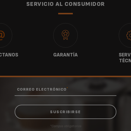
SERVICIO AL CONSUMIDOR
CTANOS
GARANTÍA
SERV
TÉCN
*
CORREO ELECTRÓNICO
*Campos obligatorios