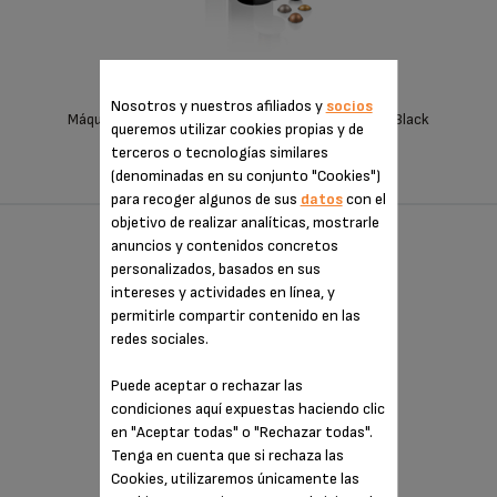
Nosotros y nuestros afiliados y
socios
Máquina de café Nespresso Vertuo Plus de Krups, Black
queremos utilizar cookies propias y de
terceros o tecnologías similares
COMPARAR
(denominadas en su conjunto "Cookies")
para recoger algunos de sus
datos
con el
objetivo de realizar analíticas, mostrarle
anuncios y contenidos concretos
NESPRESSO ESSENZA MINI BLANCA
personalizados, basados en sus
intereses y actividades en línea, y
permitirle compartir contenido en las
redes sociales.
Puede aceptar o rechazar las
condiciones aquí expuestas haciendo clic
en "Aceptar todas" o "Rechazar todas".
Tenga en cuenta que si rechaza las
Cookies, utilizaremos únicamente las