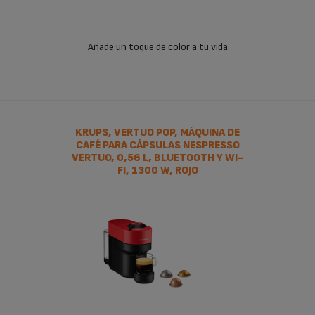
Todas las máquinas incluyen un pack gratuito de bienvenida
con una selección de cápsulas Nespresso de perfiles
aromáticos exclusivos.
Añade un toque de color a tu vida
KRUPS, VERTUO POP, MÁQUINA DE
CAFÉ PARA CÁPSULAS NESPRESSO
VERTUO, 0,56 L, BLUETOOTH Y WI-
FI, 1300 W, ROJO