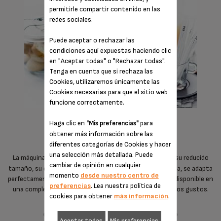
permitirle compartir contenido en las
redes sociales.
Puede aceptar o rechazar las
condiciones aquí expuestas haciendo clic
en "Aceptar todas" o "Rechazar todas".
Tenga en cuenta que si rechaza las
Cookies, utilizaremos únicamente las
Cookies necesarias para que el sitio web
funcione correctamente.
Haga clic en
para
"Mis preferencias"
diseño compacto y divertido
obtener más información sobre las
diferentes categorías de Cookies y hacer
una selección más detallada. Puede
La máquina Inissia de
, que se caracteriza por su reducido
Nespresso
cambiar de opinión en cualquier
tamaño, su diseño compacto y ligero y su asa ergonómica, se adapta
momento
desde nuestro centro de
perfectamente a cualquier configuración interior y está disponible en
preferencias
. Lea nuestra política de
una completa gama de colores para adaptarse a todos los gustos.
cookies para obtener
más información
.
Aceptar todas
Mis preferencias