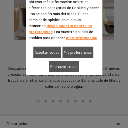
obtener más información sobre las
diferentes categorías de Cookies y hacer
una selección más detallada. Puede
cambiar de opinión en cualquier
momento
desde nuestro centro de
preferencias
. Lea nuestra política de
cookies para obtener
más información
.
bebidas calientes y frías
Aceptar todas
Mis preferencias
Rechazar todas
Descubre más de 20 bebidas para todos los gustos, con 6 nuevas
creaciones frías y calientes para todos tus momentos cafeteros:
frappé, café nitro, café helado, cappuccino italiano, café de filtro y
calentar leche o agua.
Descripción