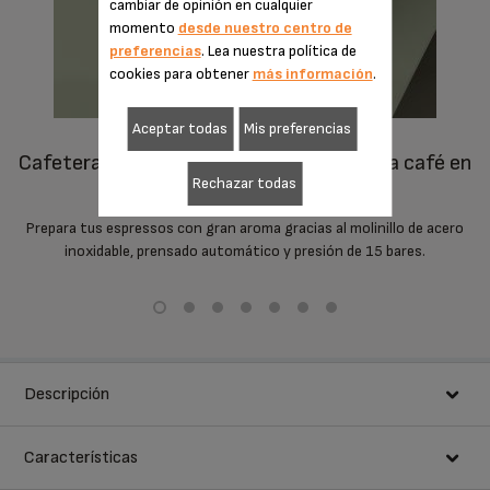
cambiar de opinión en cualquier
momento
desde nuestro centro de
preferencias
. Lea nuestra política de
cookies para obtener
más información
.
Aceptar todas
Mis preferencias
cafetera automática ultracompacta para café en
Rechazar todas
grano y café molido
Prepara tus espressos con gran aroma gracias al molinillo de acero
inoxidable, prensado automático y presión de 15 bares.
Descripción
Características
CON COFFEE CRUSH ES IMPOSIBLE NO