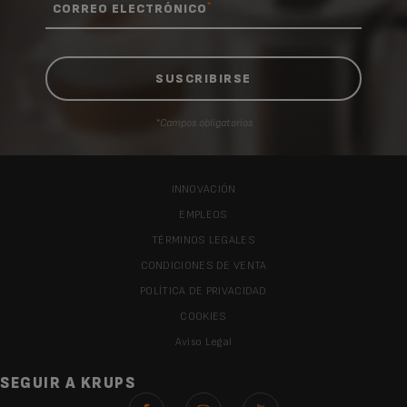
presión
15
*
CORREO ELECTRÓNICO
Existencias disponibles
capacidad del depósito de
1,8 l
5,10 €
agua
indicador de depósito de
AÑADIR A LA CESTA
agua vacío
*Campos obligatorios
recetario
espresso - lungo
kit de bienvenida
INNOVACIÓN
no
EMPLEOS
molinillo de café
molinillo cónico de metal
TÉRMINOS LEGALES
CONDICIONES DE VENTA
capacidad del recipiente de
150 g
café
POLÍTICA DE PRIVACIDAD
COOKIES
capacidad del recolector de
0
café molido usado
Aviso Legal
número de tazas de café al
1
SEGUIR A KRUPS
mismo tiempo (número de