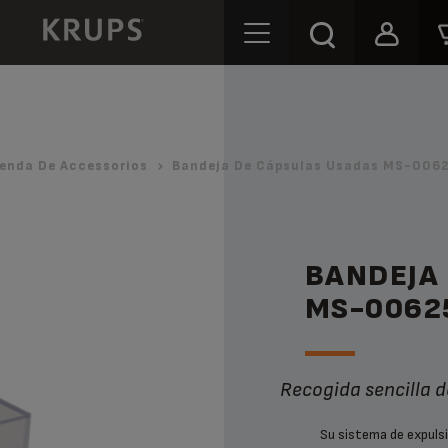
enda De Accessorios
Bandeja De Cápsulas Usadas MS-0062
BANDEJA
MS-0062
Recogida sencilla 
Su sistema de expuls