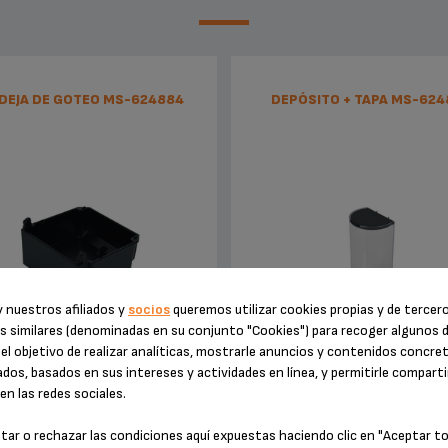
DEJA DE GOTEO MS-624884
DEPÓSITO + TAPA MS-624
 nuestros afiliados y
socios
queremos utilizar cookies propias y de tercer
s similares (denominadas en su conjunto "Cookies") para recoger algunos 
uerde vaciarla con regularidad
Fácil de llenar
el objetivo de realizar analíticas, mostrarle anuncios y contenidos concre
dos, basados en sus intereses y actividades en línea, y permitirle comparti
n las redes sociales.
Existencias disponibles
Existencias disponibles
tar o rechazar las condiciones aquí expuestas haciendo clic en "Aceptar t
5,10 €
16,20 €