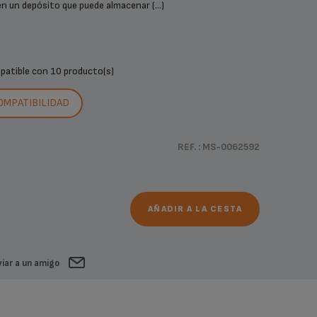
en un depósito que puede almacenar (...)
mpatible con
10 producto(s)
COMPATIBILIDAD
REF. : MS-0062592
AÑADIR A LA CESTA
iar a un amigo