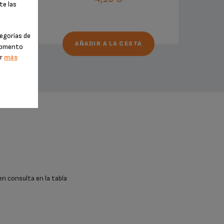
te las
egorías de
AÑADIR A LA CESTA
 momento
er
más
en consulta en la tabla