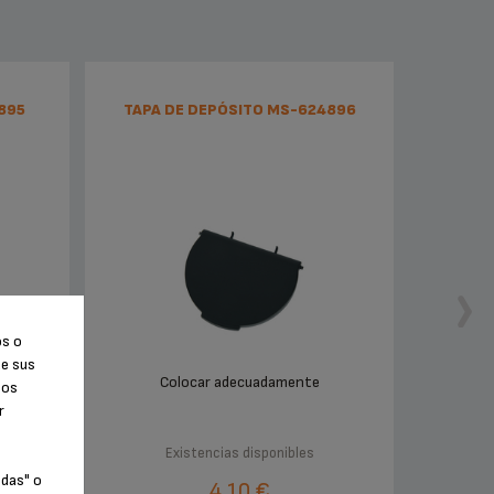
895
TAPA DE DEPÓSITO MS-624896
os o
de sus
Colocar adecuadamente
tos
r
Existencias disponibles
odas" o
4,10 €