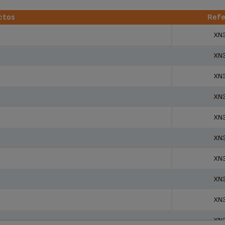
ctos
Refe
ctos
Refe
XN
XN
XN
XN
XN
XN
XN
XN
XN
XN