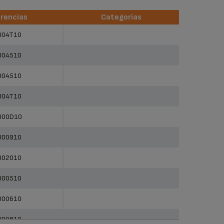
rencias
Categorias
rencias
Categorias
304T10
304510
304510
304T10
300D10
300910
302010
300510
300610
300810