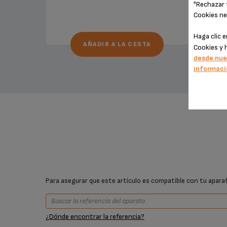
"Rechazar 
Cookies ne
Haga clic 
AÑADIR A LA CESTA
Cookies y 
desde nue
informaci
Para asegurar que este artículo es compatible con tu aparato
¿Dónde encontrar la referencia?