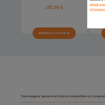
desde nue
165,99 €
informaci
AÑADIR A LA CESTA
Para asegurar que este artículo es compatible con tu aparato