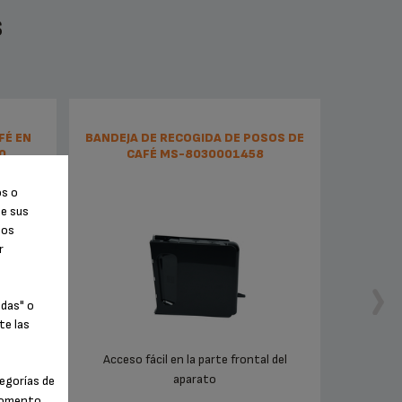
S
FÉ EN
BANDEJA DE RECOGIDA DE POSOS DE
0
CAFÉ MS-8030001458
os o
de sus
tos
r
odas" o
te las
el nivel
Acceso fácil en la parte frontal del
aparato
egorías de
 momento