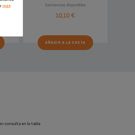
Existencias disponibles
er
más
10,10 €
AÑADIR A LA CESTA
en consulta en la tabla