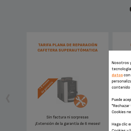
TARIFA PLANA DE REPARACIÓN
CAFETERA SUPERAUTÓMATICA
KRUPS
Nosotros y
tecnología
datos
con 
personaliza
contenido e
Puede acep
"Rechazar 
Cookies ne
Sin factura ni sorpresas
Un uso
¡Extensión de la garantía de 6 meses!
Haga clic 
Cookies y 