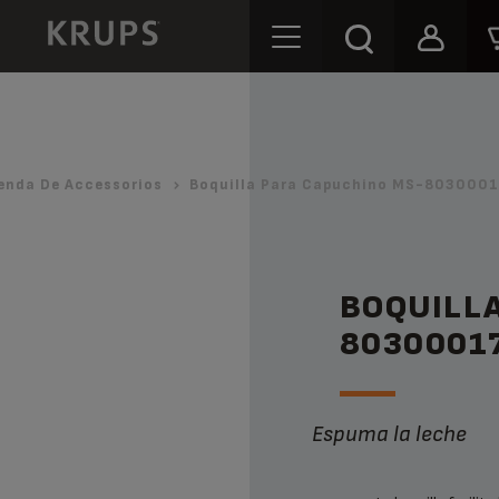
enda De Accessorios
Boquilla Para Capuchino MS-8030001
BOQUILL
8030001
Espuma la leche