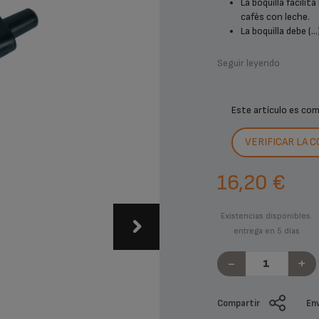
La boquilla facili
cafés con leche.
La boquilla debe (...
Seguir leyendo
Este artículo es co
VERIFICAR LA 
16,20 €
Existencias disponibles.
entrega en 5 días
-
+
Compartir
Env