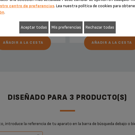
Existencias disponibles
Existencias disponibles
stro centro de preferencias
. Lea nuestra política de cookies para obten
ón
.
5,10 €
10,10 €
Aceptar todas
Mis preferencias
Rechazar todas
AÑADIR A LA CESTA
AÑADIR A LA CESTA
DISEÑADO PARA 3 PRODUCTO(S)
, introduce la referencia de tu aparato en la barra de búsqueda debajo o bi