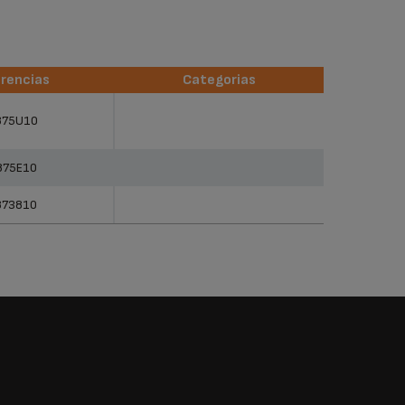
rencias
Categorias
rencias
Categorias
875U10
875E10
873810