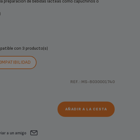
ta la preparación de bebidas lácteas como capuchinos o
)
mpatible con
3 producto(s)
COMPATIBILIDAD
REF. : MS-8030001740
AÑADIR A LA CESTA
iar a un amigo