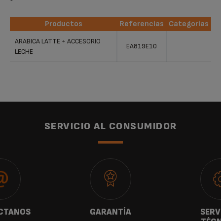
Productos
Referencias
Categorias
Productos
Referencias
Categorias
ARABICA LATTE + ACCESORIO
EA819E10
LECHE
SERVICIO AL CONSUMIDOR
CTANOS
GARANTÍA
SERV