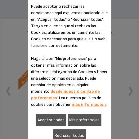
Puede aceptar o rechazar las
condiciones aquí expuestas haciendo clic
en "Aceptar todas" o "Rechazar todas".
Tenga en cuenta que si rechaza las
Cookies, utilizaremos únicamente las
TARIFA PLANA DE REPARACIÓN CAFETERA
SUPERAUTÓMATICA KRUPS
Cookies necesarias para que el sitio web
funcione correctamente.
Haga clic en
para
"Mis preferencias"
obtener más información sobre las
diferentes categorías de Cookies y hacer
una selección más detallada. Puede
cambiar de opinión en cualquier
momento
desde nuestro centro de
preferencias
. Lea nuestra política de
cookies para obtener
más información
.
Aceptar todas
Mis preferencias
Sin factura ni sorpresas
¡Extensión de la garantía de 6 meses!
Rechazar todas