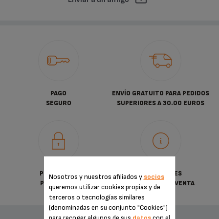
PAGO
ENVÍO GRATUITO PARA PEDIDOS
SEGURO
SUPERIORES A 30.00 EUROS
POLÍTICA DE
CONDICIONES
Nosotros y nuestros afiliados y
socios
PRIVACIDAD
GENERALES DE VENTA
queremos utilizar cookies propias y de
terceros o tecnologías similares
(denominadas en su conjunto "Cookies")
para recoger algunos de sus
datos
con el