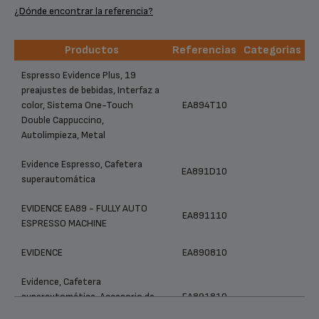
¿Dónde encontrar la referencia?
Productos
Referencias
Categorias
Productos
Referencias
Categorias
Espresso Evidence Plus, 19
preajustes de bebidas, Interfaz a
color, Sistema One-Touch
EA894T10
Double Cappuccino,
Autolimpieza, Metal
Evidence Espresso, Cafetera
EA891D10
superautomática
EVIDENCE EA89 - FULLY AUTO
EA891110
ESPRESSO MACHINE
EVIDENCE
EA890810
Evidence, Cafetera
superautomática, Accesorio de
EA891810
leche