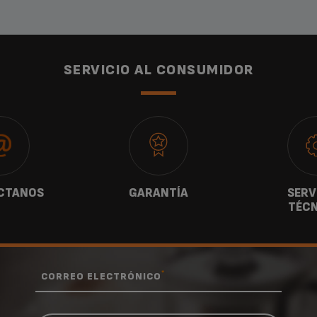
EVIDENCE
EA890110
SERVICIO AL CONSUMIDOR
CTANOS
GARANTÍA
SERV
TÉCN
*
CORREO ELECTRÓNICO