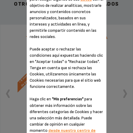
OTROS ACCESORIOS RECOMENDADOS
objetivo de realizar analíticas, mostrarle
anuncios y contenidos concretos
personalizados, basados en sus
intereses y actividades en línea, y
permitirle compartir contenido en las
redes sociales.
TARIFA PLANA DE REPARACIÓN CAFETERA
SUPERAUTÓMATICA KRUPS
Puede aceptar o rechazar las
condiciones aquí expuestas haciendo clic
en "Aceptar todas" o "Rechazar todas".
Tenga en cuenta que si rechaza las
Cookies, utilizaremos únicamente las
Cookies necesarias para que el sitio web
funcione correctamente.
Haga clic en
para
"Mis preferencias"
obtener más información sobre las
diferentes categorías de Cookies y hacer
una selección más detallada. Puede
cambiar de opinión en cualquier
Sin factura ni sorpresas
momento
desde nuestro centro de